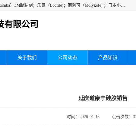
经销美国道康宁（DOW CORNING）硅胶；通用/东芝（GE/Toshiba）3M胶粘剂；乐泰（Loctite)；磨利可（Molykote) ；日本小西（KONISHI）硅胶；施敏打硬,硅胶；信越 产品；关东化成防潮披腹胶 ；三键；索尼；韩国Diabond，等各种电子电机电器进口硅胶产品、硅脂、硅油，经销美国道康宁（DOW CORNING）硅胶等
技有限公司
关于我们
公司动态
产品知识
延庆道康宁硅胶销售
时间：2026-01-18
点击次数：33