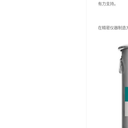
有力支持。
小西 KONISHI
三键Threebond
在精密仪器制造
信越 shinetsu
道康宁Dow Corning
humiseal三防漆,1B31