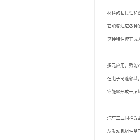
ergo环氧树脂结构胶
材料的粘接性和
德莎tesa
它能够适应各种
关东化成
这种特性使其成
Molykote(磨力可)
日本AUTO化工
多元应用，赋能
野川化学
在电子制造领域
harves哈维斯
它能够形成一层
3M胶带
美国氰特CTTEC
汽车工业同样受
Sankol(岸本)
从发动机组件到
乐泰 Loctite