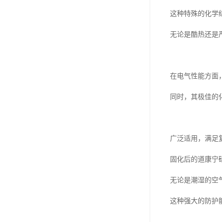
可赛新
这种特殊的化学
施敏打硬,superx80
无论是酷热还是
美国PERMATEX胶粘剂
ergo.厌氧胶
在电气性能方面
索尼化学
同时，其极佳的
日本threebond胶粘剂
德国克鲁勃（KLUBE）
广泛适用，满足
双键
固化后的道康宁
韩国东部化学
无论是潮湿的空
德国Wurth集团Kislin
这种强大的防护
ergo.丙烯酸结构胶