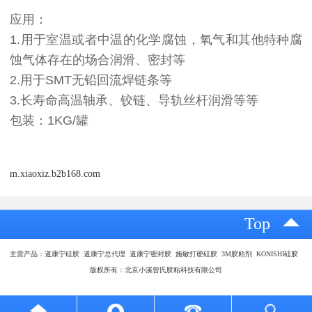
应用：
1.用于室温或者中温的化学腐蚀，氧气和其他特种腐
蚀气体存在的场合润滑、密封等
2.用于SMT无铅回流焊链条等
3.长寿命高温轴承、铰链、导轨丝杆润滑等等
包装：1KG/罐
m.xiaoxiz.b2b168.com
Top
主营产品：道康宁硅胶 道康宁总代理 道康宁密封胶 施敏打硬硅胶 3M胶粘剂 KONISHI硅胶
版权所有：北京小溪曾氏胶粘科技有限公司