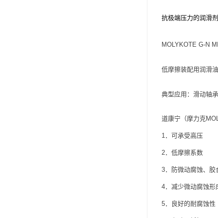
可赛新
抗极端压力的润滑
施敏打硬,superx80
MOLYKOTE G-N 
美国PERMATEX胶粘剂
ergo.厌氧胶
低摩擦装配用润滑
索尼化学
典型应用：滑动轴承
日本threebond胶粘剂
道康宁（摩力克MOL
德国克鲁勃（KLUBE）
1．可承受高压
双键
2．低摩擦系数
韩国东部化学
3．防微动腐蚀、胶
4．减少微动腐蚀形
德国Wurth集团Kislin
5．良好的耐腐蚀性
ergo.丙烯酸结构胶