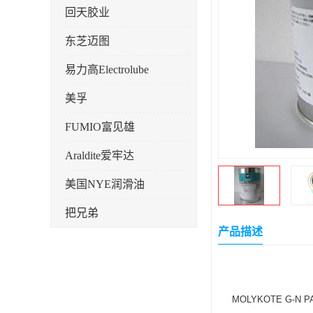
回天胶业
东芝迈图
易力高Electrolube
美孚
FUMIO富见雄
Araldite爱牢达
美国NYE润滑油
把兄弟
产品描述
天山可塞新
鼎恒达
日立化成
MOLYKOTE G-N P