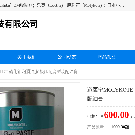
经销美国道康宁（DOW CORNING）硅胶；通用/东芝（GE/Toshiba）3M胶粘剂；乐泰（Loctite)；磨利可（Molykote) ；日本小西（KONISHI）硅胶；施敏打硬,硅胶；信越 产品；关东化成防潮披腹胶 ；三键；索尼；韩国Diabond，等各种电子电机电器进口硅胶产品、硅脂、硅油，经销美国道康宁（DOW CORNING）硅胶等
技有限公司
关于我们
公司动态
产品知识
 PASTE二硫化钼润滑油脂 极压耐腐型装配油膏
道康宁MOLYKOTE
配油膏
600.00
价格：￥
元
产品数量：
1000.00罐