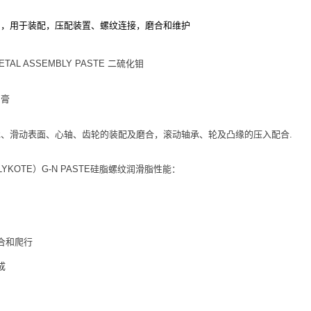
剂，用于装配，压配装置、螺纹连接，磨合和维护
METAL ASSEMBLY PASTE 二硫化钼
油膏
、滑动表面、心轴、齿轮的装配及磨合，滚动轴承、轮及凸缘的压入配合.
YKOTE）G-N PASTE硅脂螺纹润滑脂性能：
合和爬行
成