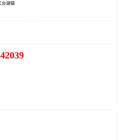
区台湖镇
342039