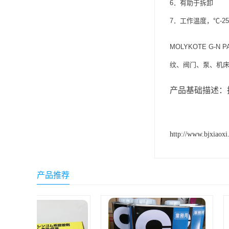
6．有助于拆卸
ergo环氧树脂结构胶
7．工作温度，℃-25
德莎tesa
MOLYKOTE 
关东化成
纹、阀门、泵、机
Molykote(磨力可)
产品基础描述：
日本AUTO化工
野川化学
http://www.bjxiaoxi
harves哈维斯
3M胶带
产品推荐
美国氰特CTTEC
Sankol(岸本)
乐泰 Loctite