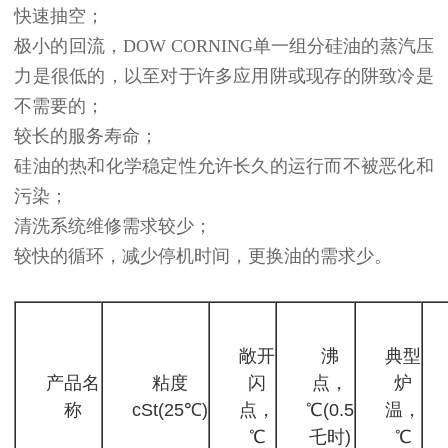
快速抽空；
极小的回流，DOW CORNING单一组分硅油的蒸汽压
力是很低的，以至对于许多应用阱或现存的阱致冷是
不需要的；
较长的服务寿命；
硅油的热和化学稳定性允许长久的运行而不被恶化和
污染；
清洗系统维修需求较少；
较快的循环，减少停机时间，更换油的需求少。
敞开
沸
典型
产品名
粘度
闪
点，
炉
称
cSt(25℃)
点，
℃(0.5
温，
℃
乇时)
℃