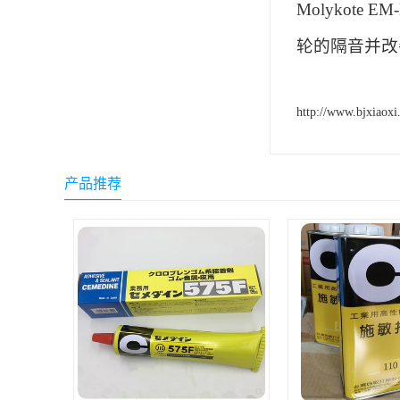
Molykot
ergo环氧树脂结构胶
轮的隔音并改
德莎tesa
关东化成
http://www.bjxiaoxi
Molykote(磨力可)
日本AUTO化工
产品推荐
野川化学
harves哈维斯
3M胶带
美国氰特CTTEC
Sankol(岸本)
乐泰 Loctite