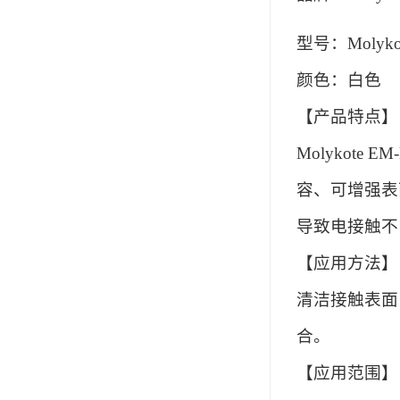
可赛新
型号：Molyk
施敏打硬,superx80
颜色：白色
美国PERMATEX胶粘剂
【产品特点】
ergo.厌氧胶
Molykot
索尼化学
容、可增强表
日本threebond胶粘剂
导致电接触不
德国克鲁勃（KLUBE）
【应用方法】
双键
清洁接触表面
韩国东部化学
合。
德国Wurth集团Kislin
【应用范围】
ergo.丙烯酸结构胶