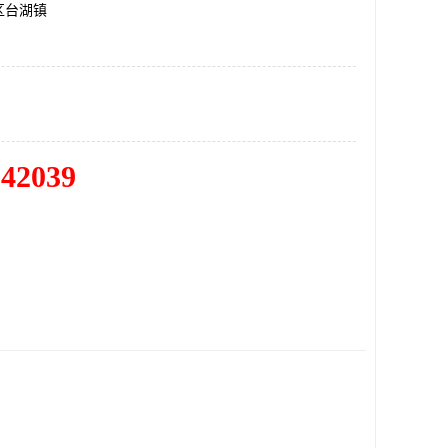
区台湖镇
342039