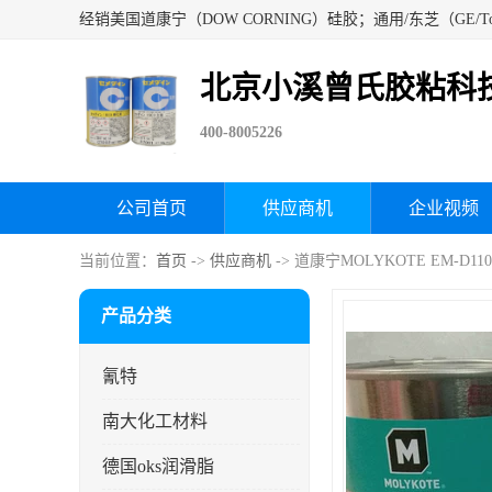
北京小溪曾氏胶粘科
400-8005226
公司首页
供应商机
企业视频
当前位置：
首页
->
供应商机
-> 道康宁MOLYKOTE EM-D
产品分类
氰特
南大化工材料
德国oks润滑脂