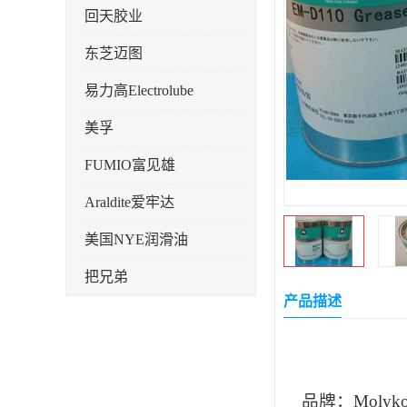
回天胶业
东芝迈图
易力高Electrolube
美孚
FUMIO富见雄
Araldite爱牢达
美国NYE润滑油
把兄弟
产品描述
天山可塞新
鼎恒达
日立化成
品牌：Mo