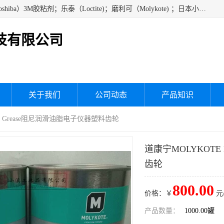
经销美国道康宁（DOW CORNING）硅胶；通用/东芝（GE/Toshiba）3M胶粘剂；乐泰（Loctite)；磨利可（Molykote) ；日本小西（KONISHI）硅胶；施敏打硬,硅胶；信越 产品；关东化成防潮披腹胶 ；三键；索尼；韩国Diabond，等各种电子电机电器进口硅胶产品、硅脂、硅油，经销美国道康宁（DOW CORNING）硅胶等
技有限公司
关于我们
公司动态
产品知识
110 Grease阻尼润滑油脂电子仪器塑料齿轮
道康宁MOLYKOTE 
齿轮
800.00
价格：￥
元
产品数量：
1000.00罐