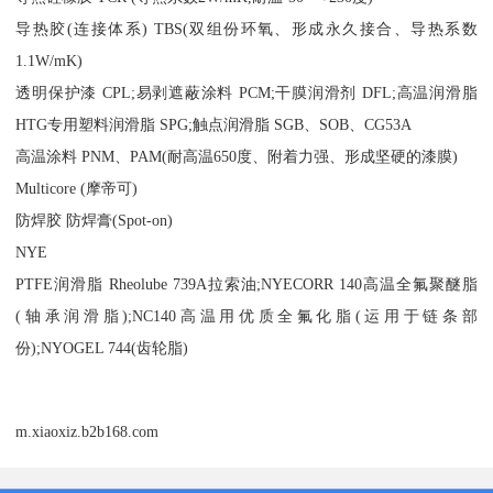
导热胶(连接体系) TBS(双组份环氧、形成永久接合、导热系数
1.1W/mK)
透明保护漆 CPL;易剥遮蔽涂料 PCM;干膜润滑剂 DFL;高温润滑脂
HTG专用塑料润滑脂 SPG;触点润滑脂 SGB、SOB、CG53A
高温涂料 PNM、PAM(耐高温650度、附着力强、形成坚硬的漆膜)
Multicore (摩帝可)
防焊胶 防焊膏(Spot-on)
NYE
PTFE润滑脂 Rheolube 739A拉索油;NYECORR 140高温全氟聚醚脂
(轴承润滑脂);NC140高温用优质全氟化脂(运用于链条部
份);NYOGEL 744(齿轮脂)
m.xiaoxiz.b2b168.com