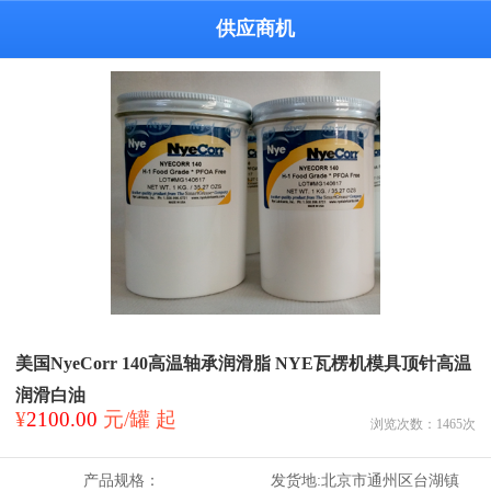
供应商机
美国NyeCorr 140高温轴承润滑脂 NYE瓦楞机模具顶针高温
润滑白油
¥
2100.00
元/罐 起
浏览次数：
1465
次
产品规格：
发货地:
北京市通州区台湖镇