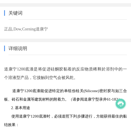
关键词
正品,Dow,Corning道康宁
详细说明
道康宁1200底漆是将促进硅酮胶黏着的反应物质稀释於溶剂中的一
个溶液型产品，它接触到空气会被风乾。
道康宁1200底漆能促进特定的单组份桂关(Silicone)密封胶与如三合
板、砖石和金属等建筑材料的附着力。（请参阅道康宁型录井61-182）
2. 基本用途
使用道康宁1200底漆时，必须道照下列步骤进行，方能获得最佳的黏
结效果：