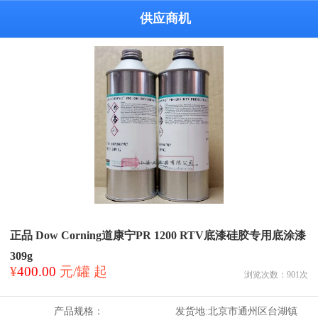
供应商机
正品 Dow Corning道康宁PR 1200 RTV底漆硅胶专用底涂漆
309g
¥
400.00
元/罐 起
浏览次数：
901
次
产品规格：
发货地:
北京市通州区台湖镇