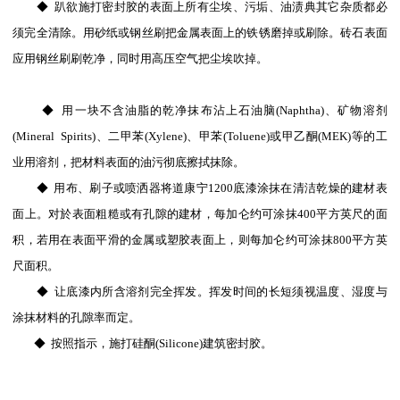
◆ 趴欲施打密封胶的表面上所有尘埃、污垢、油渍典其它杂质都必
须完全清除。用砂纸或钢丝刷把金属表面上的铁锈磨掉或刷除。砖石表面
应用钢丝刷刷乾净，同时用高压空气把尘埃吹掉。
◆ 用一块不含油脂的乾净抹布沾上石油脑(Naphtha)、矿物溶剂
(Mineral Spirits)、二甲苯(Xylene)、甲苯(Toluene)或甲乙酮(MEK)等的工
业用溶剂，把材料表面的油污彻底擦拭抹除。
◆ 用布、刷子或喷洒器将道康宁1200底漆涂抹在清洁乾燥的建材表
面上。对於表面粗糙或有孔隙的建材，每加仑约可涂抹400平方英尺的面
积，若用在表面平滑的金属或塑胶表面上，则每加仑约可涂抹800平方英
尺面积。
◆ 让底漆内所含溶剂完全挥发。挥发时间的长短须视温度、湿度与
涂抹材料的孔隙率而定。
◆ 按照指示，施打硅酮(Silicone)建筑密封胶。