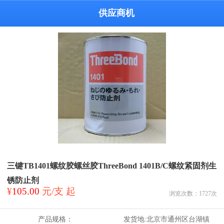
供应商机
三键TB1401螺纹胶螺丝胶ThreeBond 1401B/C螺纹紧固剂生
锈防止剂
¥
105.00
元/支 起
浏览次数：
1727
次
产品规格：
发货地:
北京市通州区台湖镇