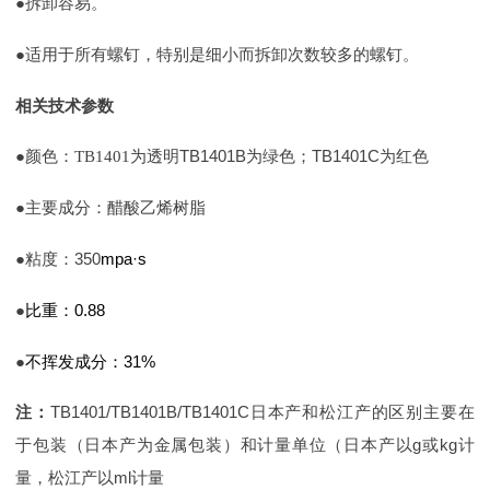
●
拆卸容易。
●
适用于所有螺钉，特别是细小而拆卸次数较多的螺钉。
相关技术参数
TB1401B
TB1401C
●
颜色：TB1401为透明
为绿色；
为红色
●
主要成分：醋酸乙烯树脂
350
mpa·s
●
粘度：
0.88
●
比重：
31%
●
不挥发成分：
TB1401/TB1401B/TB1401C
注：
日本产和松江产的区别主要在
g
kg
于包装（日本产为金属包装）和计量单位（日本产以
或
计
ml
量，松江产以
计量