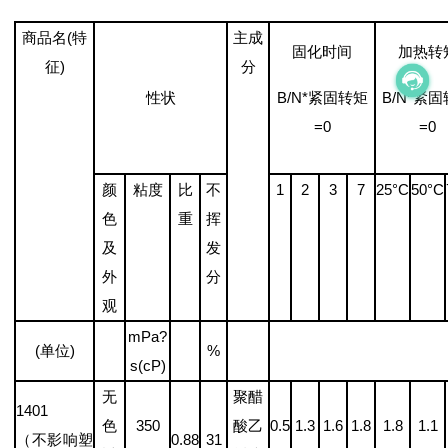
商品名(特
主成
固化时间
加热转
征)
分
B/N*紧固转矩
B/N*紧
性状
=0
=0
颜
粘度
比
不
1
2
3
7
25°C
50°C
色
重
挥
及
发
外
分
观
mPa?
(单位)
%
s(cP)
无
聚醋
1401
色
350
酸乙
0.5
1.3
1.6
1.8
1.8
1.1
（不影响塑
0.88
31