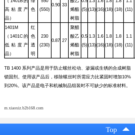
（1401B的
绿
550
酸乙
0.5
1.3
1.6
1.8
1.8
1.1
0.90
33
高粘度产
色
(550)
烯酯
(5)
(13)
(16)
(18)
(18)
(11)
品）
树脂
1401M
红
聚醋
（1401C的
色
230
酸乙
0.5
1.3
1.6
1.8
1.8
1.1
0.87
27
低粘度产
透
(230)
烯酯
(5)
(13)
(16)
(18)
(18)
(11)
品）
明
树脂
TB 1400 系列产品是用于防止螺丝松动、渗漏或生锈的合成树脂
锁固剂。使用该产品后，移除螺丝时所需应力比紧固时增加10%
到20%。该产品是电子和机械制品组装时不可缺少的标准材料。
m.xiaoxiz.b2b168.com
Top