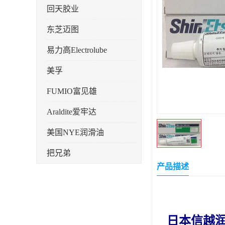
回天胶业
东芝迈图
易力高Electrolube
美孚
FUMIO富见雄
Araldite爱牢达
美国NYE润滑油
把兄弟
产品描述
天山可塞新
鼎恒达
日立化成
日本信越润