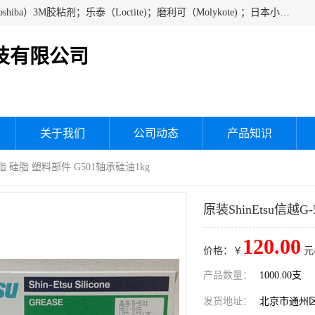
经销美国道康宁（DOW CORNING）硅胶；通用/东芝（GE/Toshiba）3M胶粘剂；乐泰（Loctite)；磨利可（Molykote) ；日本小西（KONISHI）硅胶；施敏打硬,硅胶；信越 产品；关东化成防潮披腹胶 ；三键；索尼；韩国Diabond，等各种电子电机电器进口硅胶产品、硅脂、硅油，经销美国道康宁（DOW CORNING）硅胶等
技有限公司
关于我们
公司动态
产品知识
润滑脂 硅脂 塑料部件 G501轴承硅油1kg
原装ShinEtsu信越
120.00
价格：￥
元
产品数量：
1000.00支
发货地址：
北京市通州