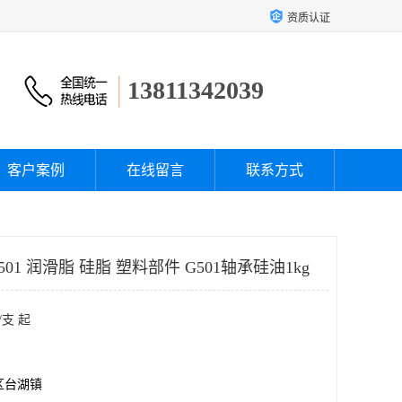
资质认证
13811342039
客户案例
在线留言
联系方式
G-501 润滑脂 硅脂 塑料部件 G501轴承硅油1kg
/支 起
区台湖镇