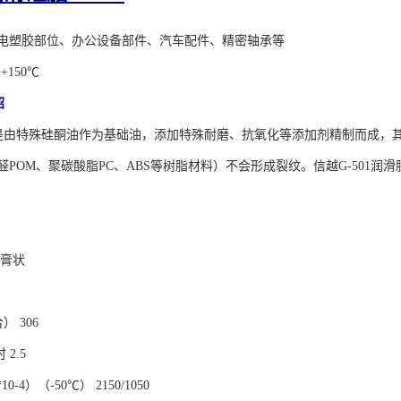
电塑胶部位、办公设备部件、汽车配件、精密轴承等
+150℃
绍
滑脂是由特殊硅酮油作为基础油，添加特殊耐磨、抗氧化等添加剂精制而成
醛POM、聚碳酸脂PC、ABS等树脂材料）不会形成裂纹。信越G-501
色膏状
） 306
 2.5
-4）（-50℃） 2150/1050