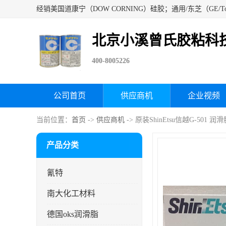
北京小溪曾氏胶粘科
400-8005226
公司首页
供应商机
企业视频
当前位置：
首页
->
供应商机
-> 原装ShinEtsu信越G-501 
产品分类
氰特
南大化工材料
德国oks润滑脂