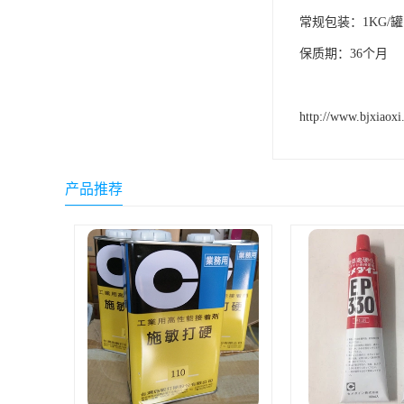
常规包装：1KG/罐
小西 KONISHI
保质期：36个月
三键Threebond
信越 shinetsu
http://www.bjxiaoxi
道康宁Dow Corning
humiseal三防漆,1B31
产品推荐