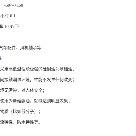
-50～+150
小时 0.1
 100以下
汽车配件、风机轴承等
性
：采用高低温性能极强的硅酮油为基础油；
时间接触潮湿环境，性能不发生任何改变；
环境无污染，对人体安全；
：使用少量硅酮油，就能达到明显效果；
品物质（比如低分子）；
电流特性、防水特性等。