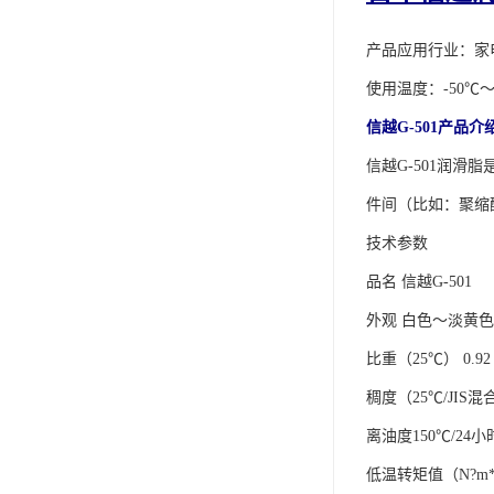
可赛新
产品应用行业：家
施敏打硬,superx80
使用温度：-50℃～
美国PERMATEX胶粘剂
信越G-501产品介
ergo.厌氧胶
信越G-501润
索尼化学
件间（比如：聚缩
技术参数
日本threebond胶粘剂
品名 信越G-501
德国克鲁勃（KLUBE）
外观 白色～淡黄
双键
比重（25℃） 0.92
韩国东部化学
稠度（25℃/JIS混合
德国Wurth集团Kislin
离油度150℃/24小时
ergo.丙烯酸结构胶
低温转矩值（N?m*10