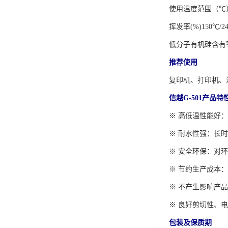
使用温度范围（℃） 
ergo环氧树脂结构胶
挥发率(%)150℃/24
德莎tesa
低分子有机硅含有率
关东化成
推荐使用
Molykote(磨力可)
复印机、打印机、
日本AUTO化工
信越G-501产品特
野川化学
※ 高低温性能好
※ 耐水性强：长
harves哈维斯
※ 安全环保：对
3M胶带
※ 节约生产成本
美国氰特CTTEC
※ 不产生影响产
Sankol(岸本)
※ 良好剪切性、
乐泰 Loctite
包装及保质期