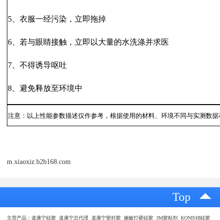
5、衣服一经污染，立即拖掉
6、若与眼睛接触，立即以大量的水洗涤并求医
7、不得诱导呕吐
8、避免释放至环境中
注意：以上性能参数描述仅作参考，根据使用的材料、环境不同与实测数据
m.xiaoxiz.b2b168.com
Top
主营产品：道康宁硅胶 道康宁总代理 道康宁密封胶 施敏打硬硅胶 3M胶粘剂 KONISHI硅胶