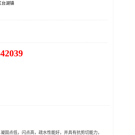
区台湖镇
342039
，凝固点低，闪点高，疏水性能好，并具有抗剪切能力，