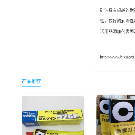
ergo环氧树脂结构胶
硅油具有卓越的耐
德莎tesa
性，较好的润滑性
活用品添加剂表面
关东化成
Molykote(磨力可)
日本AUTO化工
http://www.bjxiaoxi
野川化学
harves哈维斯
产品推荐
3M胶带
美国氰特CTTEC
Sankol(岸本)
乐泰 Loctite