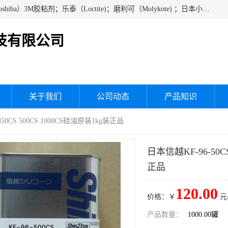
经销美国道康宁（DOW CORNING）硅胶；通用/东芝（GE/Toshiba）3M胶粘剂；乐泰（Loctite)；磨利可（Molykote) ；日本小西（KONISHI）硅胶；施敏打硬,硅胶；信越 产品；关东化成防潮披腹胶 ；三键；索尼；韩国Diabond，等各种电子电机电器进口硅胶产品、硅脂、硅油，经销美国道康宁（DOW CORNING）硅胶等
技有限公司
关于我们
公司动态
产品知识
 350CS 500CS 1000CS硅油原装1kg装正品
日本信越KF-96-50CS
正品
120.00
价格：￥
元
产品数量：
1000.00罐