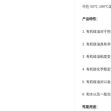
可赛新
可在-50℃-18
施敏打硬,superx80
产品特性：
美国PERMATEX胶粘剂
1. 有机硅油对
ergo.厌氧胶
2. 有机硅油具
索尼化学
日本threebond胶粘剂
3. 有机硅油粘
德国克鲁勃（KLUBE）
4. 有机硅化学
双键
5. 有机硅油对
韩国东部化学
6. 和水以及一
德国Wurth集团Kislin
ergo.丙烯酸结构胶
性能用途：