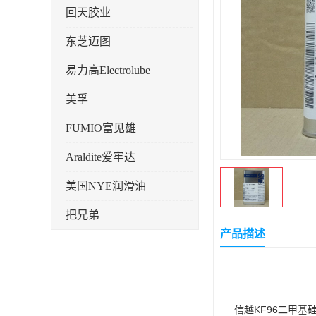
回天胶业
东芝迈图
易力高Electrolube
美孚
FUMIO富见雄
Araldite爱牢达
美国NYE润滑油
把兄弟
产品描述
天山可塞新
鼎恒达
日立化成
信越KF96二甲