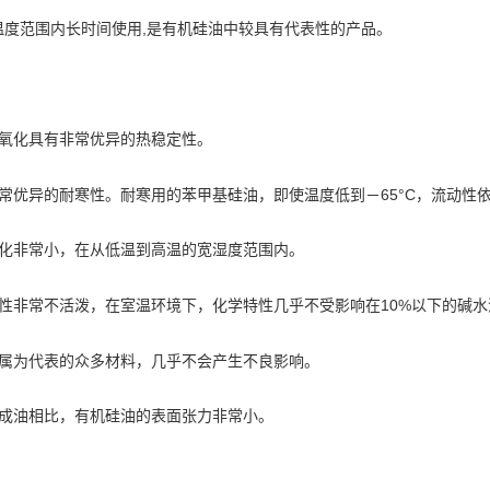
0℃温度范围内长时间使用,是有机硅油中较具有代表性的产品。
于热氧化具有非常优异的热稳定性。
有非常优异的耐寒性。耐寒用的苯甲基硅油，即使温度低到－65°C，流动性
度变化非常小，在从低温到高温的宽湿度范围内。
稳定性非常不活泼，在室温环境下，化学特性几乎不受影响在10%以下的碱
以金属为代表的众多材料，几乎不会产生不良影响。
般合成油相比，有机硅油的表面张力非常小。