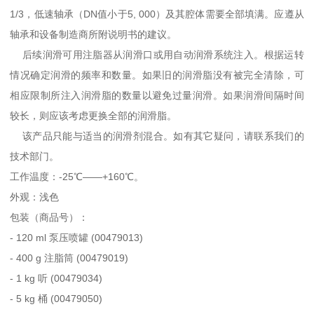
1/3，低速轴承（DN值小于5, 000）及其腔体需要全部填满。应遵从
轴承和设备制造商所附说明书的建议。
后续润滑可用注脂器从润滑口或用自动润滑系统注入。根据运转
情况确定润滑的频率和数量。如果旧的润滑脂没有被完全清除，可
相应限制所注入润滑脂的数量以避免过量润滑。如果润滑间隔时间
较长，则应该考虑更换全部的润滑脂。
该产品只能与适当的润滑剂混合。如有其它疑问，请联系我们的
技术部门。
工作温度：-25℃——+160℃。
外观：浅色
包装（商品号）：
- 120 ml 泵压喷罐 (00479013)
- 400 g 注脂筒 (00479019)
- 1 kg 听 (00479034)
- 5 kg 桶 (00479050)