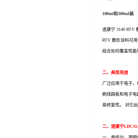
可赛新
100ml和300ml装
施敏打硬,superx80
道康宁 3140 
美国PERMATEX胶粘剂
RTV 敷形涂料
ergo.厌氧胶
结合处的覆盖性能
索尼化学
日本threebond胶粘剂
二、典型用途
德国克鲁勃（KLUBE）
广泛应用于电子，
刷线路板和电子电
双键
易修复性。 对引
韩国东部化学
德国Wurth集团Kislin
二、道康宁LDC31
ergo.丙烯酸结构胶
一、单组分，透明