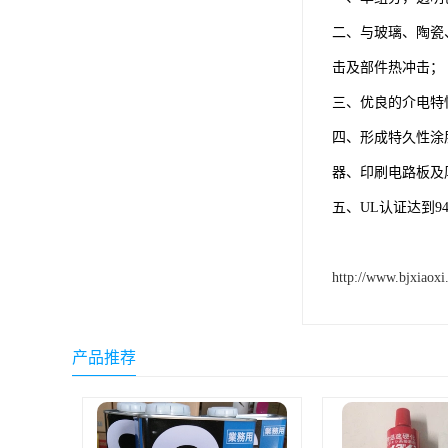
ergo环氧树脂结构胶
二、与玻璃、陶瓷
德莎tesa
击及部件热冲击；
三、优良的介电特
关东化成
四、形成特久性涂
Molykote(磨力可)
器、印刷电路板及
日本AUTO化工
五、UL认证达到94
野川化学
harves哈维斯
http://www.bjxiaoxi
3M胶带
美国氰特CTTEC
产品推荐
Sankol(岸本)
乐泰 Loctite