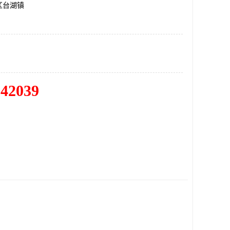
区台湖镇
342039