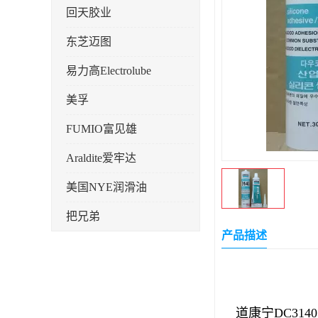
回天胶业
东芝迈图
易力高Electrolube
美孚
FUMIO富见雄
Araldite爱牢达
美国NYE润滑油
把兄弟
产品描述
天山可塞新
鼎恒达
日立化成
道康宁DC3140 d