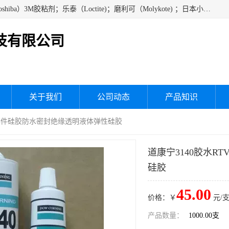
经销美国道康宁（DOW CORNING）硅胶；通用/东芝（GE/Toshiba）3M胶粘剂；乐泰（Loctite)；磨利可（Molykote) ；日本小西（KONISHI）硅胶；施敏打硬,硅胶；信越 产品；关东化成防潮披腹胶 ；三键；索尼；韩国Diabond，等各种电子电机电器进口硅胶产品、硅脂、硅油，经销美国道康宁（DOW CORNING）硅胶等
技有限公司
关于我们
公司动态
产品知识
子元器件硅胶防水密封绝缘透明液体弹性硅胶
道康宁3140胶水
硅胶
45.00
价格：￥
元/支
产品数量：
1000.00支