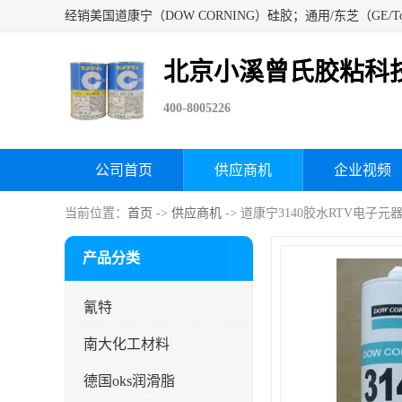
北京小溪曾氏胶粘科
400-8005226
公司首页
供应商机
企业视频
当前位置：
首页
->
供应商机
-> 道康宁3140胶水RTV电
产品分类
氰特
南大化工材料
德国oks润滑脂