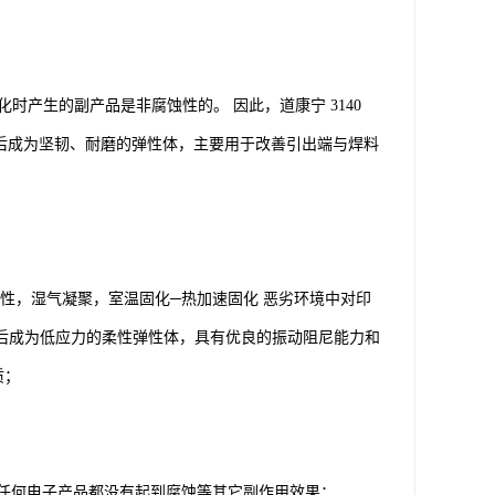
化时产生的副产品是非腐蚀性的。 因此，道康宁 3140
化后成为坚韧、耐磨的弹性体，主要用于改善引出端与焊料
性，湿气凝聚，室温固化─热加速固化 恶劣环境中对印
化后成为低应力的柔性弹性体，具有优良的振动阻尼能力和
质；
任何电子产品都没有起到腐蚀等其它副作用效果；