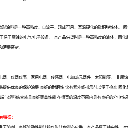
RTV 敷形涂料是一种高粘度、自流平、现成可用、室温硬化的硅酮弹性体。 固
可用于易于腐蚀的电气/电子设备。 本产品供货时是一种高粘度的液体，固
和薄层密封。
电器，仪器仪表，家用电器，传感器，电加热元器件，太阳能等。 非腐蚀
路提供优良的保护涂层 良好的耐磨性 含有紫外线指示剂以便于检查 固
出端与焊料结合处具良好覆盖性能 在很宽的温度范围内具有良好的介电性
40特征：
色无溶剂，良好流动性能让操作时让你得心应手，本产品属于纯中性，对