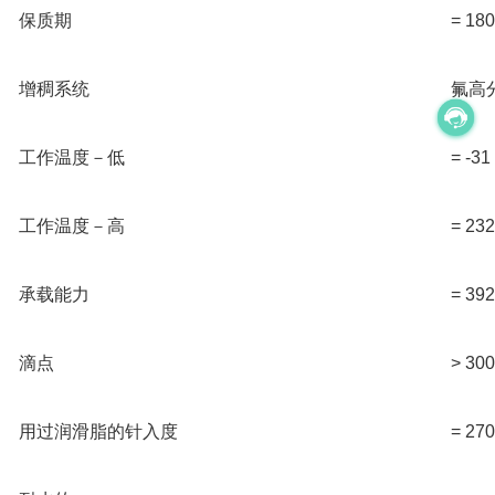
保质期
= 18
增稠系统
氟高
工作温度－低
= -3
工作温度－高
= 2
承载能力
= 392
滴点
> 3
用过润滑脂的针入度
= 27