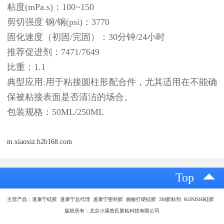
粘度(mPa.s)：100~150
剪切强度 钢/钢(psi)：3770
固化速度（初固/完固）：30分钟/24小时
推荐促进剂：7471/7649
比重：1.1
典型应用:用于粘接圆柱形配合件，尤其适用在不能确
保被粘接表面是否清洁的场合。
包装规格：50ML/250ML
m.xiaoxiz.b2b168.com
Top
主营产品：道康宁硅胶 道康宁总代理 道康宁密封胶 施敏打硬硅胶 3M胶粘剂 KONISHI硅胶
版权所有：北京小溪曾氏胶粘科技有限公司