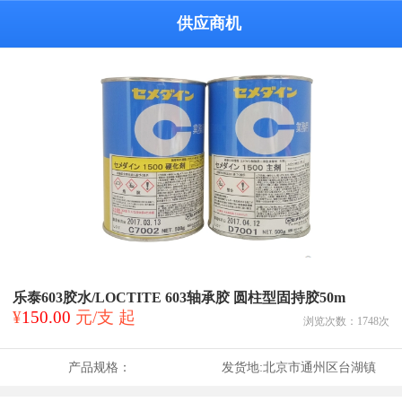
供应商机
乐泰603胶水/LOCTITE 603轴承胶 圆柱型固持胶50m
¥
150.00
元/支 起
浏览次数：
1748
次
产品规格：
发货地:
北京市通州区台湖镇