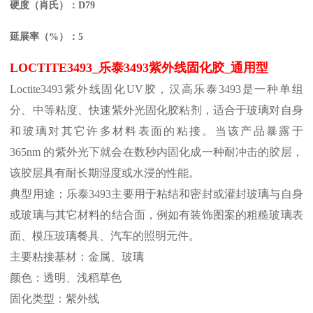
硬度（肖氏）：D79
延展率（%）：5
LOCTITE3493_
乐泰
3493
紫外线固化胶
_
通用型
Loctite3493
紫外线固化
UV
胶，汉高乐泰
3493
是一种单组
分、中等
粘度
、
快速紫外光固化胶粘剂，适合于玻璃对自身
和玻璃对其它许多材料表面的粘接。当该产品暴露于
365nm
的紫外光下就会在数秒内固化成一种耐冲击的胶层，
该胶层具有耐长期湿度或水浸的性能。
典型用途：乐泰
3493
主要用于粘结和密封或灌封玻璃与自身
或玻璃与其它材料的结合面，例如有装饰图案的粗糙玻璃表
面、模压玻璃餐具、汽车的照明元件。
主要粘接基材：金属、玻璃
颜色：透明、浅稻草色
固化类型：紫外线