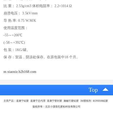
比 重： 2.53g/cm3 体积电阻率： 2.2×1014 Ω
崩溃电压： 3.5kV/mm
导 热 率: 0.75 W.M/K
使用温度范围：
-55～+200℃
(-58～+392℃)
包 装：1KG/罐。
保 存：室温，阴凉处保存。在原包装中18 个月。
m.xiaoxiz.b2b168.com
Top
主营产品：道康宁硅胶 道康宁总代理 道康宁密封胶 施敏打硬硅胶 3M胶粘剂 KONISHI硅胶
版权所有：北京小溪曾氏胶粘科技有限公司