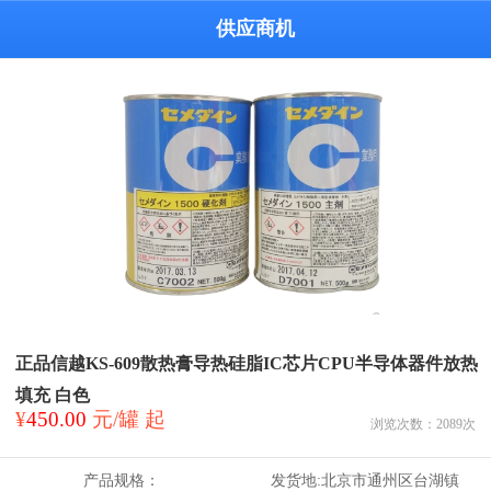
供应商机
正品信越KS-609散热膏导热硅脂IC芯片CPU半导体器件放热
填充 白色
¥
450.00
元/罐 起
浏览次数：
2089
次
产品规格：
发货地:
北京市通州区台湖镇