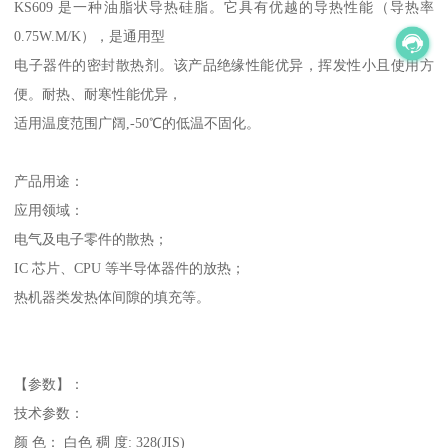
KS609 是一种油脂状导热硅脂。它具有优越的导热性能（导热率
0.75W.M/K），是通用型
电子器件的密封散热剂。该产品绝缘性能优异，挥发性小且使用方
便。耐热、耐寒性能优异，
适用温度范围广阔,-50℃的低温不固化。
产品用途：
应用领域：
电气及电子零件的散热；
IC 芯片、CPU 等半导体器件的放热；
热机器类发热体间隙的填充等。
【参数】：
技术参数：
颜 色： 白色 稠 度: 328(JIS)