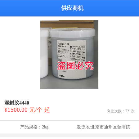
供应商机
灌封胶4440
¥
1500.00
元/个 起
浏览次数：
721
次
产品规格：
2kg
发货地:
北京市通州区台湖镇