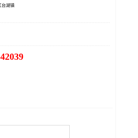
区台湖镇
342039