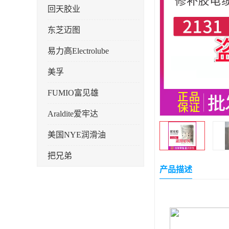
回天胶业
东芝迈图
易力高Electrolube
美孚
FUMIO富见雄
Araldite爱牢达
美国NYE润滑油
把兄弟
产品描述
天山可塞新
鼎恒达
日立化成