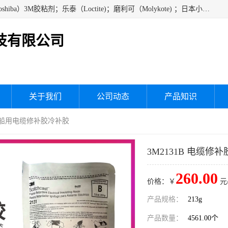
经销美国道康宁（DOW CORNING）硅胶；通用/东芝（GE/Toshiba）3M胶粘剂；乐泰（Loctite)；磨利可（Molykote) ；日本小西（KONISHI）硅胶；施敏打硬,硅胶；信越 产品；关东化成防潮披腹胶 ；三键；索尼；韩国Diabond，等各种电子电机电器进口硅胶产品、硅脂、硅油，经销美国道康宁（DOW CORNING）硅胶等
技有限公司
关于我们
公司动态
产品知识
硫化胶船用电缆修补胶冷补胶
3M2131B 电缆
260.00
价格：￥
元
产品规格：
213g
产品数量：
4561.00个