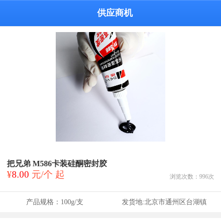
供应商机
把兄弟 M586卡装硅酮密封胶
¥
8.00
元/个 起
浏览次数：
996
次
产品规格：
100g/支
发货地:
北京市通州区台湖镇