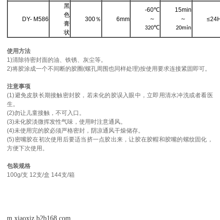
黑
-60℃
15min
色
～
～
DY- M586
300
％
6mm
≤24
膏
320℃
20min
状
使用方法
1)清除待密封面的油、铁锈、灰尘等。
2)将胶涂成一个不间断的胶圈(螺孔周围也同样处理)按使用要求连接紧固即可。
注意事项
(1)避免皮肤长期接触密封胶，若未化的胶误入眼中，立即用清水冲洗或者看医
生。
(2)勿让儿童接触，不可入口。
(3)未化胶淡微挥发性气味，使用时注意通风。
(4)未使用完的胶必须严格密封，阴凉通风干燥储存。
(5)密嘴胶在初次使用后要适当挤一点胶出来，让胶在胶帽和胶嘴的螺纹固化，
方便下次使用。
包装规格
100g/支 12支/盒 144支/箱
m.xiaoxiz.b2b168.com