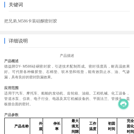
关键词
把兄弟,M586卡装硅酮密封胶
详细说明
产品描述
产品概述
德益牌
DY- M586硅硐密封胶，引进技术配制而成。密封强度高，耐高温效果
好。可代替各种橡胶垫、石棉垫、软木垫和纸垫，能有效防止水、油、气渗
漏，具有良好的密封防漏效果。
应用范围
适用于汽车、摩托车、船舶的发动机、齿轮箱、油箱。工程机械、化工设备，
管道水泵、仪表、电子行业、电器及其它机械设备的、平面法兰、管接头、盖
板接合面的密封。
产品参数
最大
完
外
伸长
工作
初固
产品名称
填充
固
观
率
温度
时间
间隙
时