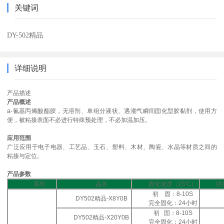
关键词
DY-502精品
详细说明
产品描述
产品概述
a-氰基丙烯酸酯胶，无溶剂、单组分液状、遇潮气瞬间固化型胶黏剂，使用方
便，被粘接表面不必进行特殊预处理，不必加温加压。
应用范围
广泛应用于电子电器、工艺品、玉石、塑料、木材、陶瓷、水晶等材质之间的
粘接与定位。
产品参数
系列
品名
固化速度（25℃）
强
初 固：8-10S
DY502精品-X8Y0B
完全固化：24小时
初 固：8-10S
DY502精品-X20Y0B
完全固化：24小时