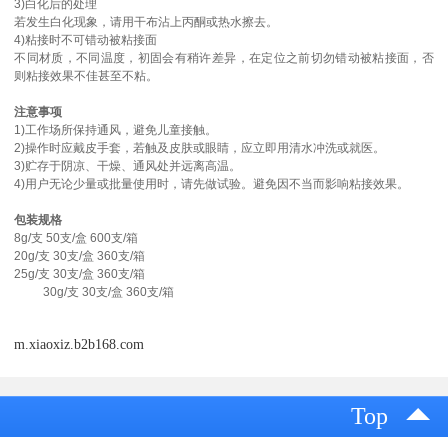
3)白化后的处理
若发生白化现象，请用干布沾上丙酮或热水擦去。
4)粘接时不可错动被粘接面
不同材质，不同温度，初固会有稍许差异，在定位之前切勿错动被粘接面，否
则粘接效果不佳甚至不粘。
注意事项
1)工作场所保持通风，避免儿童接触。
2)操作时应戴皮手套，若触及皮肤或眼睛，应立即用清水冲洗或就医。
3)贮存于阴凉、干燥、通风处并远离高温。
4)用户无论少量或批量使用时，请先做试验。避免因不当而影响粘接效果。
包装规格
8g/支 50支/盒 600支/箱
20g/支 30支/盒 360支/箱
25g/支 30支/盒 360支/箱
30g/支 30支/盒 360支/箱
m.xiaoxiz.b2b168.com
Top