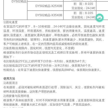
DY502精品
初 固：8-10S
DY502精品-X25X0B
完全固化：24小时
初 固：8-10S
DY502精品-X35X0B
完全固化：24小时
1)固化速度
在室温25℃的环境下，8～10秒初固，24小时可达最佳效果。固化速度与环境
温度、环境湿度、环境通风性、所粘接材质、胶的用量有关。温度越高，速度
越快;湿度越大，速度越快;通风性越好，即散热越快，必然导致速度也越快;材质
导热性好(例如陶瓷、玻璃等)，则速度越快;胶水用量越少，则速度越快。因此，
客户可根据上述情况，在一定的范围内提高或减慢相应的固化速度。
2)保质期(在期限内，固化时间，强度均无变化，不变稠)
根据胶粘剂行业的市场信息反馈情况及工程师日常实验明，所有中速胶的保质
期如下：
在比较高温(25℃以上)的环境下(3月份～8月份)，保质期为4个月;
在比较低温(25℃以下)的环境下(9月份～次年2月份)，保质期为6个月。
性能优点：在常温下速度比快速要慢，强度较高(8MPa)。保质期比快速要久。
使用方法
1)表面清洁
在粘接前，必须对被粘材料表面进行处理，清除油污、灰尘，使胶粘剂与被粘
材料表面直接接触，达到客户理想的效果。
2)用胶量与应用环境
根据客户具体粘接所需，针对不同材料胶水用量要适量，这直接影响固化速度
和粘接效果。用胶量大的工作场所，应加强空气流通，严禁高温操作。