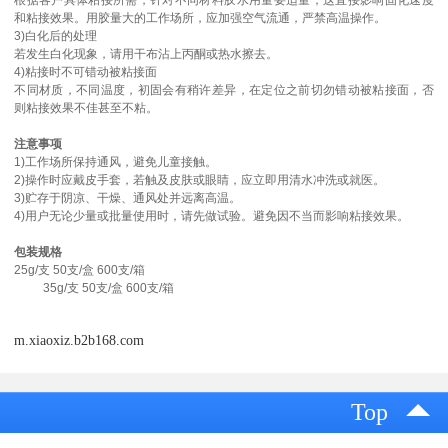
和粘接效果。用胶量大的工作场所，应加强空气流通，严禁高温操作。
3)白化后的处理
若发生白化现象，请用干布沾上丙酮或热水擦去。
4)粘接时不可错动被粘接面
不同材质，不同温度，初固会有稍许差异，在定位之前切勿错动被粘接面，否
则粘接效果不佳甚至不粘。
注意事项
1)工作场所保持通风，避免儿童接触。
2)操作时应戴皮手套，若触及皮肤或眼睛，应立即用清水冲洗或就医。
3)贮存于阴凉、干燥、通风处并远离高温。
4)用户无论少量或批量使用时，请先做试验。避免因不当而影响粘接效果。
包装规格
25g/支 50支/盒 600支/箱
35g/支 50支/盒 600支/箱
m.xiaoxiz.b2b168.com
Top