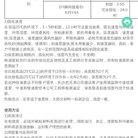
剂
初固：3-5S
DY瞬间接着剂-
完全固化：24小
X35Y4A
时
1)固化速度
在室温25℃的环境下，3～5秒初固，12小时可达最佳效果。固化速度与环境温
度、环境湿度、环境通风性、所粘接材质、胶的用量有关。温度越高，速度越
快;湿度越大，速度越快;通风性越好，即散热越快，必然导致速度也越快;材质导
热性好(例如陶瓷、玻璃等)，则速度越快;胶水用量越少，则速度越快。因此，客
户可根据上述情况，在一定的范围内提高或减慢相应的固化速度。
2)保质期(在期限内，固化时间，强度均无变化，不变稠)
根据胶粘剂行业的市场信息反馈情况及工程师日常实验证明，所有快速胶的保
质期如下：
在比较高温(25℃以上)的环境下(3月份～8月份)，保质期为2个月;
在比较低温(25℃以下)的环境下(9月份～次年2月份)，保质期为3个月。
若此种快速胶达不到客户需求，长沙把兄弟公司建议客户改用德益牌中速或慢
速胶。中速和慢速胶经本公司工程师检测鉴定，保质期及粘接强度均优于快速
胶。
性能优点：在常温下速度快，大部分材料一粘就定位，强度一般。
使用方法
1)表面清洁
在粘接前，必须对被粘材料表面进行处理，清除油污、灰尘，使胶粘剂与被粘
材料表面直接接触，达到客户理想的效果。
2)用胶量与应用环境
根据客户具体粘接所需，针对不同材料胶水用量要适量，这直接影响固化速度