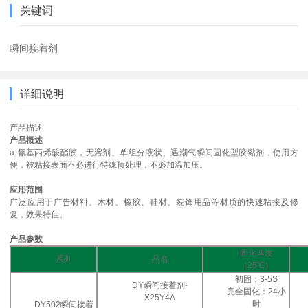
关键词
瞬间接着剂
详细说明
产品描述
产品概述
a-氰基丙烯酸酯胶，无溶剂、单组分液状、遇潮气瞬间固化型胶黏剂，使用方
便，被粘接表面不必进行特殊预处理，不必加温加压。
应用范围
广泛应用于广告材料、木材、橡胶、鞋材、装饰用品等材质的快速粘接及修
复，效果特佳。
产品参数
固化速度
系列
品名
（25℃）
初固：3-5S
DY瞬间接着剂-
完全固化：24小
X25Y4A
时
DY502瞬间接着