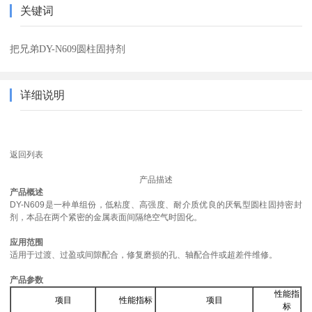
关键词
把兄弟DY-N609圆柱固持剂
详细说明
返回列表
产品描述
产品概述
DY-N609是一种单组份，低粘度、高强度、耐介质优良的厌氧型圆柱固持密封
剂，本品在两个紧密的金属表面间隔绝空气时固化。
应用范围
适用于过渡、过盈或间隙配合，修复磨损的孔、轴配合件或超差件维修。
产品参数
性能指
项目
性能指标
项目
标