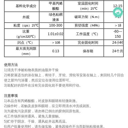
甲基丙烯
室温固化时间
基料化学成分
12-15
酸酯
（
）
min
25℃
绿色粘稠
破坏力矩（
）
＞
外观
N.m
27
液体
粘度（
）
100-300
剪切强度（
）
＞
cps
25℃
MPA
18
比重
-60—
1.01±0.02
工作温度（
）
℃
（
）
150
g/cm320℃
闪点（
）
＞
完全固化时间
24
小时
℃
108
最大填充间隙
0.13
保存期
24
个月
（
）
mm
使用方法
1)清洗干净被粘物表面的油脂并干燥
2)将胶液适当的涂在轴上，将转子、牙轮、滑轮等安装在轴上，来回转几个回合
使之胶均匀涂覆，然后定位在使用位置即可。
3)装配好的部件在没有完全固化前不要使用和拧动。
注意事项
1)本品含有丙烯酸酯，对皮肤和眼睛有轻微刺激。
2)操作时，若触及皮肤和眼睛，应立即用清水冲洗或就医。
3)为避免污染原胶，请勿将已倒出的胶倒回原包装。
4)工作场所保持通风，避免儿童接触。
5)贮存于阴凉、干燥、通风处并远离高温。
6)用户批量使用时，请先做实验，避免因操作不当而影响粘接效果。