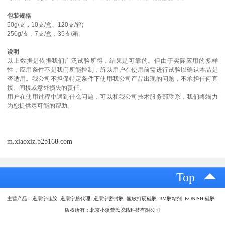
包装规格
50g/支，10支/盒、120支/箱;
250g/支，7支/盒，35支/箱。
说明
以上数据是依据我们广泛试验所得，结果是可靠的。但由于实际应用的多样
性，应用条件不是我们所能控制，所以用户在使用前需进行试验以确认本品是
否适用。我公司不担保特定条件下使用我公司产品出现的问题，不承担任何直
接、间接或意外损失的责任。
用户在使用过程中遇到什么问题，可以和我公司技术服务部联系，我们将竭力
为您提供尽可能的帮助。
m.xiaoxiz.b2b168.com
Top
主营产品：道康宁硅胶 道康宁总代理 道康宁密封胶 施敏打硬硅胶 3M胶粘剂 KONISHI硅胶
版权所有：北京小溪曾氏胶粘科技有限公司