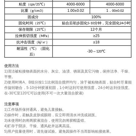
粘度（
）
4000-6000
4000-6000
cps/25℃
比重（
）
1.00±0.02
1
．
g/cm3
00±0.02
固成分
100%
固化时间（
）
贴合后初步固化
分钟，完全固化
小时
25℃
5-10
24
保存期限（
）
12
个月
25℃
拉伸剪切强度（
）
≥25
MPa
抗冲击强度（
㎡）
≥18
kj/
耐温性（
）（固化
℃
-30
～
120℃
后）
使用方法
1)清洁被粘接物表面的水分、灰尘、油渍、锈斑及其它污物，保持洁净、干燥、
平整。
2)使用时将A、B组分按1:1比例混合搅拌均匀，涂于被粘物表面，贴合时尽量能
作旋转吻合，5-10分钟胶液初固，1小时达到可使用强度，24小时达到佳强度。
在-30℃至120℃可以使用(不可一次大量混合胶液)
注意事项
1)工作场所保持通风，避免儿童接触。
2)操作时，若触及皮肤或眼睛，应立即用清水冲洗或就医。
3)未使用时勿将两胶液混合，使用完勿将胶帽盖错。
4)贮存于阴凉、干燥、通风处并远离高温。
5)用户批量使用时，请先做试验。避免因操作不当而影响粘接效果。