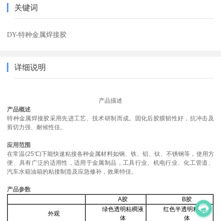
关键词
DY-特种金属焊接胶
详细说明
产品描述
产品概述
特种金属焊接胶采用先进工艺、技术研制而成。固化后胶膜韧性好，抗冲击及
剪切力强、耐候性佳。
应用范围
在常温
(25℃)下能快速粘接各种金属材料如钢、铁、铝、钛、不锈钢等，使用方
便、具有广泛的适用性，适用于金属制品，工具行业、机电行业、化工管道、
汽车水箱油箱的粘接制造及应急修补，效果特佳。
产品参数
A
胶
B
胶
绿色透明粘稠液
红色半透明粘稠液
外观
体
体