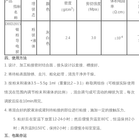
产品
体积电阻
密度
理
颜
剪切强度
指标
率
3
状
色
（Mpa）
（g/cm
）
名
（Ω.cm）
态
称
DHD2015
银
粉
灰
粉
状
-4
白
2.4
3.0
≤
10
导
+液
色
电
体
胶
四、
使用方法
1.
设计、加工粘接密封结合面，接头设计以套接、槽接好。
2.
将待粘表面除锈、去污
、
粗化处理，
清洗干净并干燥
。
3.
按
粉末和液体
3.5
～
5
.5g
:
1ml
（重量比
2
～
3
:
1
）
称取两组份
（可根据实际使用
情况在范围内调节粉末和液体的比例）
，混合调匀成可流动的糊状为宜
，
每次
调胶后应在
1
0min
用完。
4.
将混合好的胶
液
涂或灌到待粘接的部位进行粘接
，施加一定的接触压力
。
5.
粘好后在室温下放置
12
-24
小时
；
然后缓慢升温至
80℃，恒温保持2
小
时
；再升温
到
150℃，保持2
小时
；
后缓慢冷却
至室温
。
五、包装存运