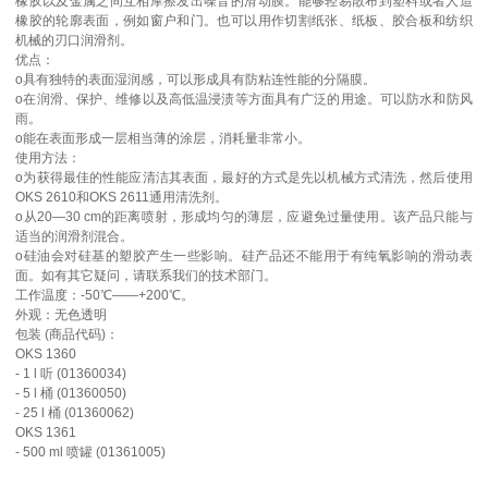
橡胶以及金属之间互相摩擦发出噪音的滑动膜。能够轻易散布到塑料或者人造
橡胶的轮廓表面，例如窗户和门。也可以用作切割纸张、纸板、胶合板和纺织
机械的刃口润滑剂。
优点：
o具有独特的表面湿润感，可以形成具有防粘连性能的分隔膜。
o在润滑、保护、维修以及高低温浸渍等方面具有广泛的用途。可以防水和防风
雨。
o能在表面形成一层相当薄的涂层，消耗量非常小。
使用方法：
o为获得最佳的性能应清洁其表面，最好的方式是先以机械方式清洗，然后使用
OKS 2610和OKS 2611通用清洗剂。
o从20—30 cm的距离喷射，形成均匀的薄层，应避免过量使用。该产品只能与
适当的润滑剂混合。
o硅油会对硅基的塑胶产生一些影响。硅产品还不能用于有纯氧影响的滑动表
面。如有其它疑问，请联系我们的技术部门。
工作温度：-50℃——+200℃。
外观：无色透明
包装 (商品代码)：
OKS 1360
- 1 l 听 (01360034)
- 5 l 桶 (01360050)
- 25 l 桶 (01360062)
OKS 1361
- 500 ml 喷罐 (01361005)