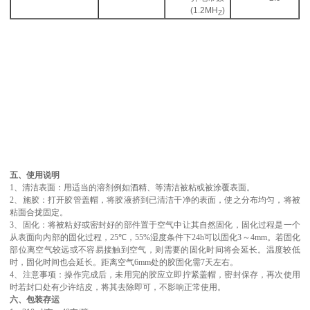
(1.2MH
)
Z
五
、
使用说明
1
、
清洁表面：用适当的溶剂例如酒精、等清洁被粘或被涂覆表面。
2
、
施胶：打开胶管盖帽，将胶液挤到已清洁干净的表面，使之分布均匀，将被
粘面合拢固定。
3
、
固化：将被粘好或密封好的部件置于空气中让其自然固化，固化过程是一个
从表面向内部的固化过程
，
25
℃，
55%
湿度条件下
24h
可以固化
3
～
4mm
。
若固化
部位离空气较远或不容易接触到空气，则需要的固化时间将会延长。温度较低
时，固化时间也会延长。距离空气
6mm
处的胶固化需
7
天左右。
4
、
注意事项：
操作完成后，未用完的胶应立即拧紧盖帽，密封保存，再次使用
时若封口处有少许结皮，将其去除即可，不影响正常使用。
六
、
包装存运