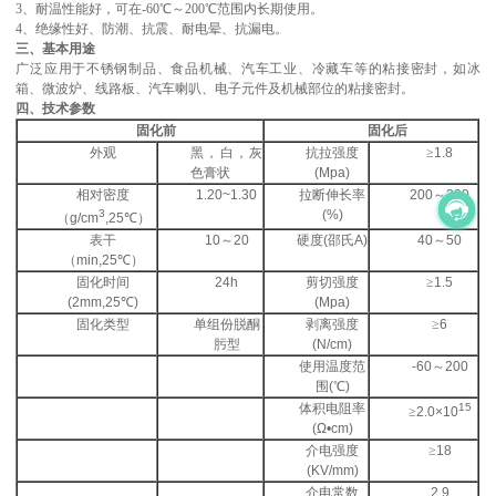
3
、
耐温性能好，
可
在
-60℃～2
0
0℃范围内长期使用。
4
、
绝缘性好、
防潮、抗震、耐电晕、抗漏电。
三、基本用途
广泛应用于不锈钢制品、食品机械、汽车工业、冷藏车等的粘接密封
，如冰
箱、微波炉、线路板、汽车喇叭、电子元件及机械部位的粘接密封。
四
、
技术参数
固化前
固化后
外观
黑，白，灰
抗拉强度
≥
1.8
色膏状
(Mpa)
相对密度
1.
2
0
~1.30
拉断伸长率
2
00
～3
00
3
(%)
（g/cm
,25℃）
表干
10～20
硬度(邵氏A)
40
～50
（min,25℃）
固化时间
24h
剪切强度
≥
1.5
(2mm,25℃)
(Mpa)
固化类型
单组份脱酮
剥离强度
≥
6
肟型
(N/
c
m)
使用温度范
-60～2
00
围(℃)
体积电阻率
15
≥
2.0×10
(Ω•cm)
介电强度
≥
18
(KV/mm)
介电常数
2.9