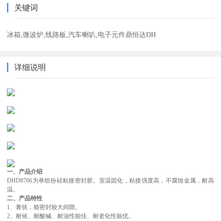
关键词
冰箱,微波炉,线路板,汽车喇叭,电子元件鼎恒达DH
详细说明
一、产品介绍
D
H
D8706
为单组份硅粘接密封胶。室温固化，粘接强度高，不腐蚀金属，耐
高
温。
二、产品特性
1
、
膏状，能密封较大间隙。
2
、
耐候、耐酸碱、耐油性能佳、耐老化性能优。