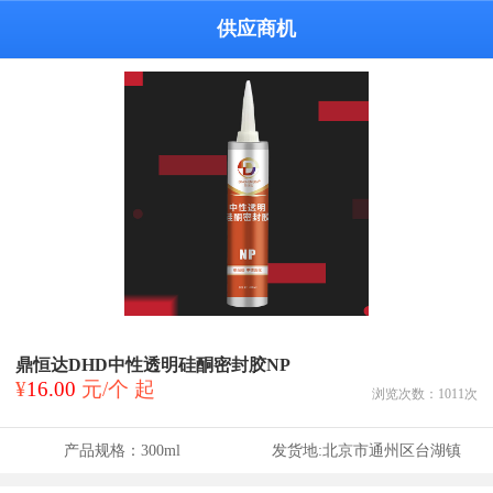
供应商机
鼎恒达DHD中性透明硅酮密封胶NP
¥
16.00
元/个 起
浏览次数：
1011
次
产品规格：
300ml
发货地:
北京市通州区台湖镇