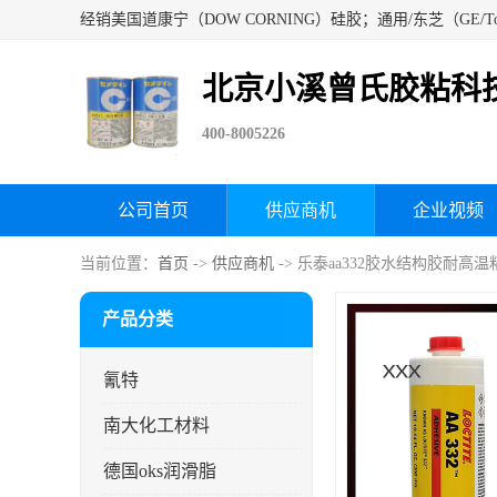
北京小溪曾氏胶粘科
400-8005226
公司首页
供应商机
企业视频
当前位置：
首页
->
供应商机
-> 乐泰aa332胶水结构胶耐高温
产品分类
氰特
南大化工材料
德国oks润滑脂