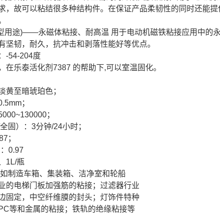
求，故可以粘结很多种结构件。在保证产品柔韧性的同时还能提
。
ions(典型用途)——永磁体粘接、耐高温 用于电动机磁铁粘接应
有坚韧，耐久，抗冲击和剥落性能好等优点。
54-204度
在乐泰活化剂7387 的帮助下,可以室温固化。
淡黄至暗琥珀色；
.5mm；
5000~130000；
全固）：3分钟/24小时；
87；
0.97
、1L/瓶
域如制造车箱、集装箱、洁净室和轮船
业的电梯门板加强筋的粘接；过滤器行业
边固定，中空纤维膜的封头；灯饰件特种
PC等和金属的粘接；铁轨的绝缘粘接等