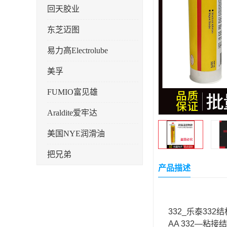
回天胶业
东芝迈图
易力高Electrolube
美孚
FUMIO富见雄
Araldite爱牢达
美国NYE润滑油
把兄弟
产品描述
天山可塞新
鼎恒达
332_乐泰332
日立化成
AA 332—