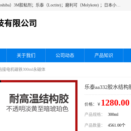
经销美国道康宁（DOW CORNING）硅胶；通用/东芝（GE/Toshiba）3M胶粘剂；乐泰（Loctite)；磨利可（Molykote) ；日本小西（KONISHI）硅胶；施敏打硬,硅胶；信越 产品；关东化成防潮披腹胶 ；三键；索尼；韩国Diabond，等各种电子电机电器进口硅胶产品、硅脂、硅油，经销美国道康宁（DOW CORNING）硅胶等
技有限公司
关于我们
公司动态
产品知识
粘接电机磁铁300ml永磁体
乐泰aa332胶水结
1280.00
价格：￥
产品规格：
300ml
产品数量：
4561.00个