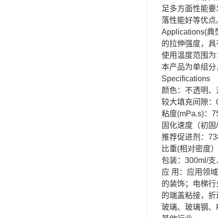
足多方面性能要
可赛新
落性能好等优点
施敏打硬,superx80
Applicat
的拉伸强度，具
美国PERMATEX胶粘剂
使用温度范围为：-
本产品为单组分，
ergo.厌氧胶
Specifications
索尼化学
颜色：不透明、
较大填充间隙：0
日本threebond胶粘剂
粘度(mPa.s)：7
固化速度（初固/
德国克鲁勃（KLUBE）
推荐促进剂：73
比重(相对密度）：
双键
包装：300ml/支
韩国东部化学
应 用：应用领
的装饰；电梯行
德国Wurth集团Kislin
的端盖粘接，折
玻璃、玻璃钢、
ergo.丙烯酸结构胶