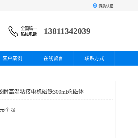
资质认证
13811342039
客户案例
在线留言
联系方式
构胶耐高温粘接电机磁铁300ml永磁体
元/个 起