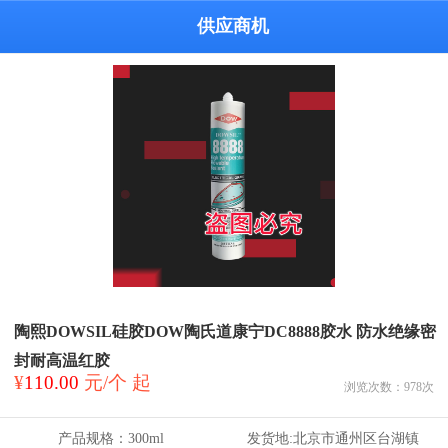
供应商机
陶熙DOWSIL硅胶DOW陶氏道康宁DC8888胶水 防水绝缘密
封耐高温红胶
¥
110.00
元/个 起
浏览次数：
978
次
产品规格：
300ml
发货地:
北京市通州区台湖镇