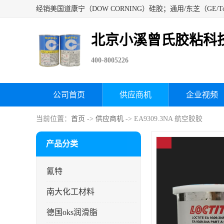
北京小溪曾氏胶粘科
400-8005226
公司首页
供应商机
企业视频
当前位置：
首页
->
供应商机
-> EA9309.3NA 航空胶胶
产品分类
氰特
南大化工材料
德国oks润滑脂