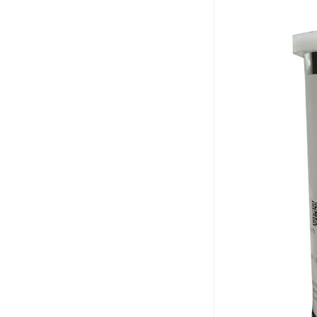
小西 KONISHI
三键Threebond
信越 shinetsu
道康宁Dow Corning
humiseal三防漆,1B31