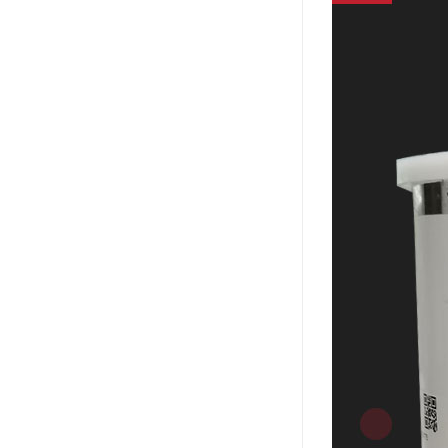
可赛新
施敏打硬,superx80
美国PERMATEX胶粘剂
ergo.厌氧胶
索尼化学
日本threebond胶粘剂
德国克鲁勃（KLUBE）
双键
韩国东部化学
德国Wurth集团Kislin
ergo.丙烯酸结构胶