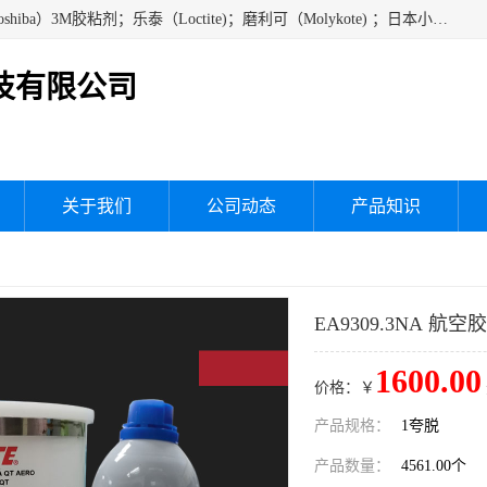
经销美国道康宁（DOW CORNING）硅胶；通用/东芝（GE/Toshiba）3M胶粘剂；乐泰（Loctite)；磨利可（Molykote) ；日本小西（KONISHI）硅胶；施敏打硬,硅胶；信越 产品；关东化成防潮披腹胶 ；三键；索尼；韩国Diabond，等各种电子电机电器进口硅胶产品、硅脂、硅油，经销美国道康宁（DOW CORNING）硅胶等
技有限公司
关于我们
公司动态
产品知识
EA9309.3NA 航空
1600.00
价格：￥
产品规格：
1夸脱
产品数量：
4561.00个