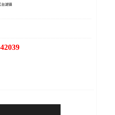
区台湖镇
342039