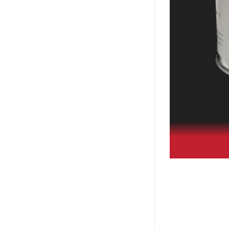
ergo环氧树脂结构胶
德莎tesa
关东化成
Molykote(磨力可)
日本AUTO化工
野川化学
harves哈维斯
3M胶带
美国氰特CTTEC
Sankol(岸本)
乐泰 Loctite