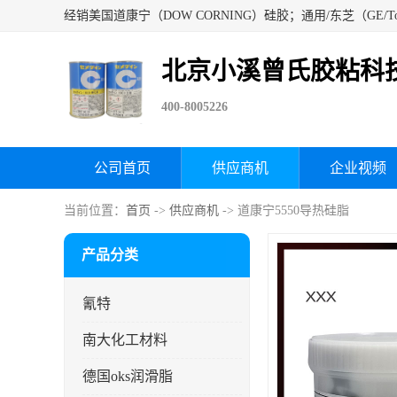
北京小溪曾氏胶粘科
400-8005226
公司首页
供应商机
企业视频
当前位置：
首页
->
供应商机
-> 道康宁5550导热硅脂
产品分类
氰特
南大化工材料
德国oks润滑脂