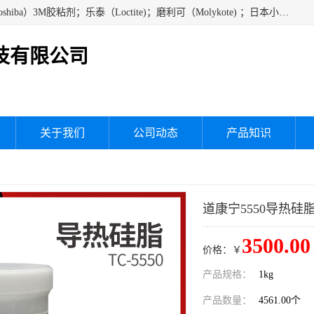
经销美国道康宁（DOW CORNING）硅胶；通用/东芝（GE/Toshiba）3M胶粘剂；乐泰（Loctite)；磨利可（Molykote) ；日本小西（KONISHI）硅胶；施敏打硬,硅胶；信越 产品；关东化成防潮披腹胶 ；三键；索尼；韩国Diabond，等各种电子电机电器进口硅胶产品、硅脂、硅油，经销美国道康宁（DOW CORNING）硅胶等
技有限公司
关于我们
公司动态
产品知识
道康宁5550导热硅
3500.00
价格：￥
产品规格：
1kg
产品数量：
4561.00个