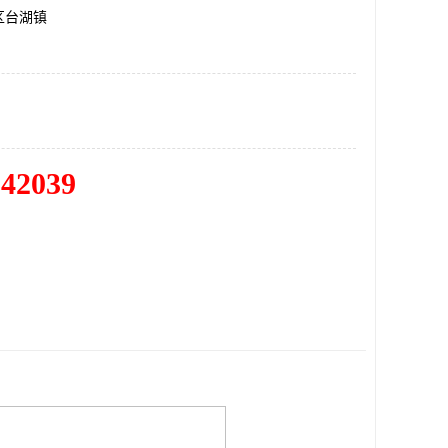
区台湖镇
342039