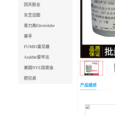
回天胶业
东芝迈图
易力高Electrolube
美孚
FUMIO富见雄
Araldite爱牢达
美国NYE润滑油
把兄弟
产品描述
天山可塞新
鼎恒达
日立化成