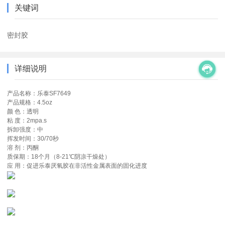
关键词
密封胶
详细说明
产品名称：乐泰SF7649
产品规格：4.5oz
颜 色：透明
粘 度：2mpa.s
拆卸强度：中
挥发时间：30/70秒
溶 剂：丙酮
质保期：18个月（8-21℃阴凉干燥处）
应 用：促进乐泰厌氧胶在非活性金属表面的固化进度