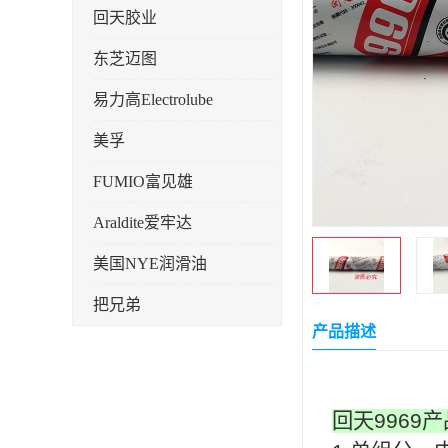
回天胶业
东芝迈图
易力高Electrolube
美孚
FUMIO富见雄
Araldite爱牢达
美国NYE润滑油
把兄弟
产品描述
天山可塞新
鼎恒达
回天9969
日立化成