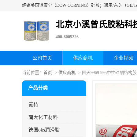
北京小溪曾氏胶粘科
400-8005226
公司首页
供应商机
企业视频
当前位置：
首页
->
供应商机
-> 回天9969 995中性硅酮
产品分类
氰特
南大化工材料
德国oks润滑脂