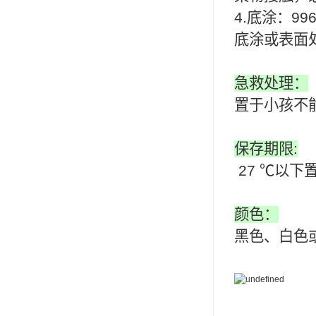
4.底涂：
小西 KONISHI
底涂或表面
三键Threebond
信越 shinetsu
急救处理：
置于小孩不
道康宁Dow Corning
humiseal三防漆,1B31
保存期限:
27 ℃以下
颜色：
黑色、白色