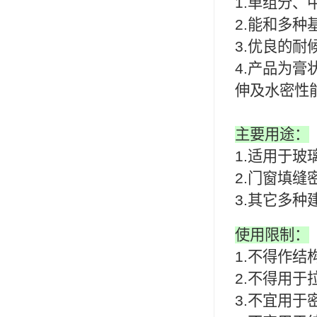
1.单组分
可赛新
2.能和多种
施敏打硬,superx80
3.优良的
4.产品为
美国PERMATEX胶粘剂
伸及水密性
ergo.厌氧胶
索尼化学
主要用途：
1.适用于
日本threebond胶粘剂
2.门窗填缝
德国克鲁勃（KLUBE）
3.其它多种
双键
使用限制：
韩国东部化学
1.不得作结
德国Wurth集团Kislin
2.不得用于
3.不宜用
ergo.丙烯酸结构胶