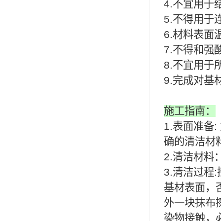
4.不宜用
ergo环氧树脂结构胶
5.不得用
德莎tesa
6.材料表面
7.不得和
关东化成
8.不宜用
Molykote(磨力可)
9.完成对
日本AUTO化工
施工指南：
野川化学
1.表面准
harves哈维斯
确的清洁材
3M胶带
2.清洁材
3.清洁过
美国氰特CTTEC
基材表面，
Sankol(岸本)
外一块抹布
乐泰 Loctite
染物接触，