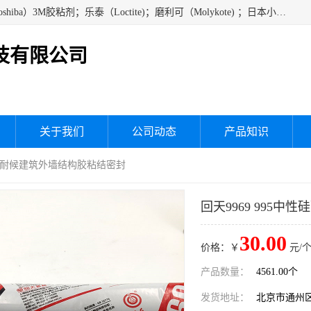
经销美国道康宁（DOW CORNING）硅胶；通用/东芝（GE/Toshiba）3M胶粘剂；乐泰（Loctite)；磨利可（Molykote) ；日本小西（KONISHI）硅胶；施敏打硬,硅胶；信越 产品；关东化成防潮披腹胶 ；三键；索尼；韩国Diabond，等各种电子电机电器进口硅胶产品、硅脂、硅油，经销美国道康宁（DOW CORNING）硅胶等
技有限公司
关于我们
公司动态
产品知识
结构胶耐候建筑外墙结构胶粘结密封
回天9969 995
30.00
价格：￥
元/个
产品数量：
4561.00个
发货地址：
北京市通州