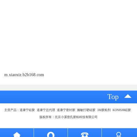
m.xiaoxiz.b2b168.com
Top
主营产品：道康宁硅胶 道康宁总代理 道康宁密封胶 施敏打硬硅胶 3M胶粘剂 KONISHI硅胶
版权所有：北京小溪曾氏胶粘科技有限公司