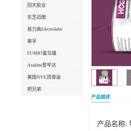
回天胶业
东芝迈图
易力高Electrolube
美孚
FUMIO富见雄
Araldite爱牢达
美国NYE润滑油
把兄弟
产品描述
天山可塞新
鼎恒达
产品名称: 
日立化成