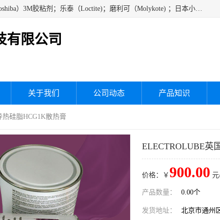
经销美国道康宁（DOW CORNING）硅胶；通用/东芝（GE/Toshiba）3M胶粘剂；乐泰（Loctite)；磨利可（Molykote) ；日本小西（KONISHI）硅胶；施敏打硬,硅胶；信越 产品；关东化成防潮披腹胶 ；三键；索尼；韩国Diabond，等各种电子电机电器进口硅胶产品、硅脂、硅油，经销美国道康宁（DOW CORNING）硅胶等
技有限公司
关于我们
公司动态
产品知识
高导热硅脂HCG1K散热膏
ELECTROLUBE
900.00
价格：￥
元
产品数量：
0.00个
发货地址：
北京市通州