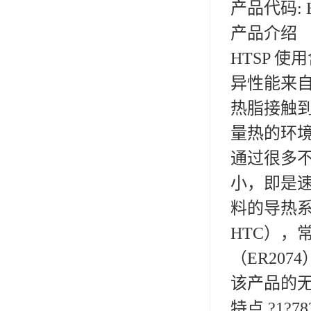
产品代码: 
可赛新
产品介绍
施敏打硬,superx80
HTSP 
美国PERMATEX胶粘剂
异性能来
ergo.厌氧胶
热脂接触到
索尼化学
量热的环
通过很多
日本threebond胶粘剂
小，即是速
德国克鲁勃（KLUBE）
料的导热系数
双键
HTC），
韩国东部化学
（ER207
德国Wurth集团Kislin
该产品的无
ergo.丙烯酸结构胶
特点 ?1?