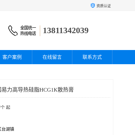
资质认证
13811342039
客户案例
在线留言
联系方式
英国易力高导热硅脂HCG1K散热膏
/个 起
区台湖镇