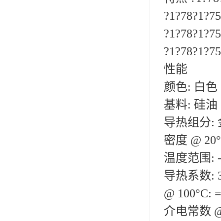
ergo环氧树脂结构胶
?1?78?1
?1?78?
德莎tesa
?1?78?
关东化成
性能
Molykote(磨力可)
颜色: 白色
日本AUTO化工
基料: 硅油
野川化学
导热组分:
harves哈维斯
密度 @ 20°C
3M胶带
温度范围: -5
美国氰特CTTEC
导热系数: 3
@ 100°C: 
Sankol(岸本)
介电常数 @ 1
乐泰 Loctite