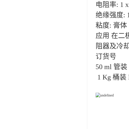
电阻率: 1 x 
小西 KONISHI
绝缘强度: 1
三键Threebond
粘度: 膏体
信越 shinetsu
应用 在
道康宁Dow Corning
阻器及冷却
humiseal三防漆,1B31
订货号
50 ml 管
1 Kg 桶装 