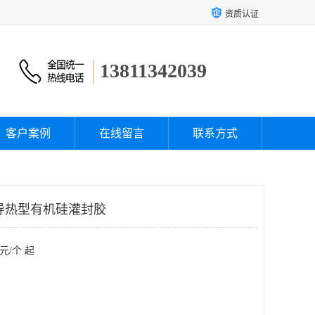
资质认证
13811342039
客户案例
在线留言
联系方式
320 导热型有机硅灌封胶
元/个 起