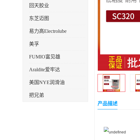
回天胶业
东芝迈图
易力高Electrolube
美孚
FUMIO富见雄
Araldite爱牢达
美国NYE润滑油
把兄弟
产品描述
天山可塞新
鼎恒达
日立化成