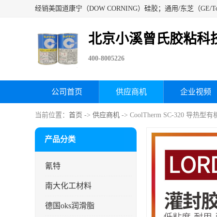
北京小溪曾氏胶粘科
400-8005226
公司首页
供应商机
企业视频
当前位置：
首页
->
供应商机
-> CoolTherm SC-320 导热
产品分类
氰特
南大化工材料
德国oks润滑脂