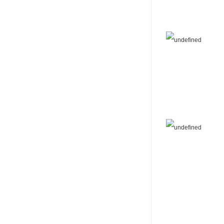
可赛新
施敏打硬,superx80
美国PERMATEX胶粘剂
ergo.厌氧胶
索尼化学
日本threebond胶粘剂
德国克鲁勃（KLUBE）
双键
韩国东部化学
德国Wurth集团Kislin
ergo.丙烯酸结构胶