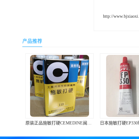
ergo环氧树脂结构胶
http://www.bjxiaoxi
德莎tesa
关东化成
产品推荐
Molykote(磨力可)
日本AUTO化工
野川化学
harves哈维斯
3M胶带
美国氰特CTTEC
Sankol(岸本)
原装正品施敏打硬CEMEDINE闽台产110汽车刹车片黄胶/专用胶1KG/罐
乐泰 Loctite