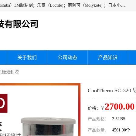
经销美国道康宁（DOW CORNING）硅胶；通用/东芝（GE/Toshiba）3M胶粘剂；乐泰（Loctite)；磨利可（Molykote) ；日本小西（KONISHI）硅胶；施敏打硬,硅胶；信越 产品；关东化成防潮披腹胶 ；三键；索尼；韩国Diabond，等各种电子电机电器进口硅胶产品、硅脂、硅油，经销美国道康宁（DOW CORNING）硅胶等
技有限公司
关于我们
公司动态
产品知识
型有机硅灌封胶
CoolTherm SC-
2700.00
价格：￥
产品规格：
2.5LBS
产品数量：
4561.00个