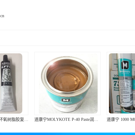
.cn
日本施敏打硬EP330环氧树脂胶复合材料黏胶玻璃钢粘结320ML/组
道康宁MOLYKOTE P-40 Paste润滑脂棕色不含金属滑动轴承润滑油膏