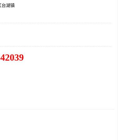
区台湖镇
342039