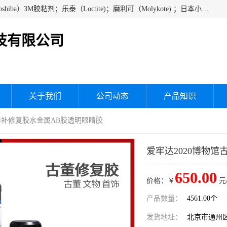
经销美国道康宁（DOW CORNING）硅胶；通用/东芝（GE/Toshiba）3M胶粘剂；乐泰（Loctite)；磨利可（Molykote) ；日本小西（KONISHI）硅胶；施敏打硬,硅胶；信越 产品；关东化成防潮披腹胶 ；三键；索尼；韩国Diabond，等各种电子电机电器进口硅胶产品、硅脂、硅油，经销美国道康宁（DOW CORNING）硅胶等
技有限公司
关于我们
公司动态
产品知识
瓷修补修复胶水金属AB胶透明眼睛胶
爱牢达2020博物
650.00
价格：￥
元
产品数量：
4561.00个
发货地址：
北京市通州