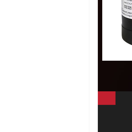
ergo环氧树脂结构胶
德莎tesa
关东化成
Molykote(磨力可)
日本AUTO化工
野川化学
harves哈维斯
3M胶带
美国氰特CTTEC
Sankol(岸本)
乐泰 Loctite