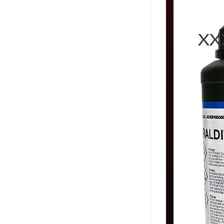
可赛新
施敏打硬,superx80
美国PERMATEX胶粘剂
ergo.厌氧胶
索尼化学
日本threebond胶粘剂
德国克鲁勃（KLUBE）
双键
韩国东部化学
德国Wurth集团Kislin
ergo.丙烯酸结构胶