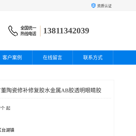
资质认证
13811342039
客户案例
在线留言
联系方式
馆古董陶瓷修补修复胶水金属AB胶透明眼睛胶
/个 起
区台湖镇