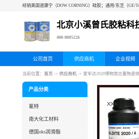
北京小溪曾氏胶粘科
400-8005226
公司首页
供应商机
企业视频
当前位置：
首页
->
供应商机
-> 爱牢达2020博物馆古董陶
产品分类
氰特
南大化工材料
德国oks润滑脂