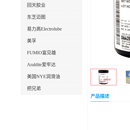
回天胶业
东芝迈图
易力高Electrolube
美孚
FUMIO富见雄
Araldite爱牢达
美国NYE润滑油
把兄弟
产品描述
天山可塞新
鼎恒达
日立化成