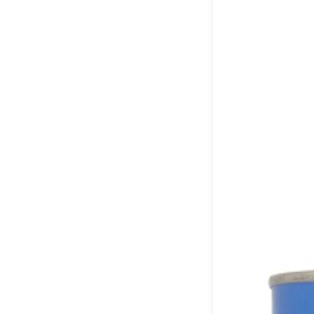
ergo环氧树脂结构胶
德莎tesa
关东化成
Molykote(磨力可)
日本AUTO化工
野川化学
harves哈维斯
3M胶带
美国氰特CTTEC
Sankol(岸本)
乐泰 Loctite