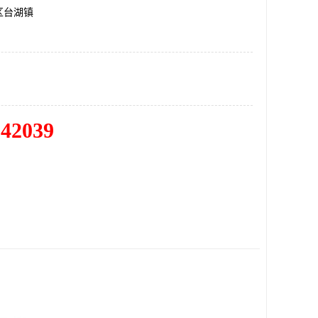
区台湖镇
342039