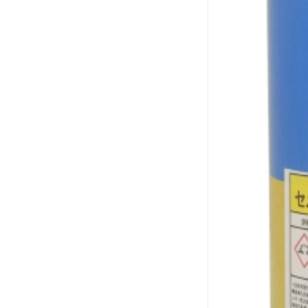
小西 KONISHI
三键Threebond
信越 shinetsu
道康宁Dow Corning
humiseal三防漆,1B31