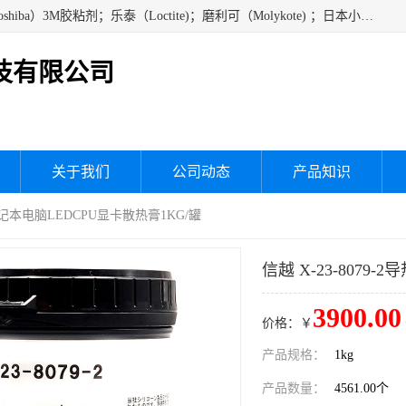
经销美国道康宁（DOW CORNING）硅胶；通用/东芝（GE/Toshiba）3M胶粘剂；乐泰（Loctite)；磨利可（Molykote) ；日本小西（KONISHI）硅胶；施敏打硬,硅胶；信越 产品；关东化成防潮披腹胶 ；三键；索尼；韩国Diabond，等各种电子电机电器进口硅胶产品、硅脂、硅油，经销美国道康宁（DOW CORNING）硅胶等
技有限公司
关于我们
公司动态
产品知识
硅脂笔记本电脑LEDCPU显卡散热膏1KG/罐
信越 X-23-8079
3900.00
价格：￥
产品规格：
1kg
产品数量：
4561.00个