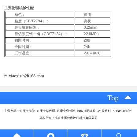
主要物理机械性能
颜色：
透明
粘度（GB/T2794）：
膏状
最大填充间隙：
0.25mm
剪切强度钢一钢（GB/T7124）：
22.0MPa
初固时间：
20s
全固时间：
24h
工作温度：
-50～80℃
m.xiaoxiz.b2b168.com
Top
主营产品：道康宁硅胶 道康宁总代理 道康宁密封胶 施敏打硬硅胶 3M胶粘剂 KONISHI硅胶
版权所有：北京小溪曾氏胶粘科技有限公司