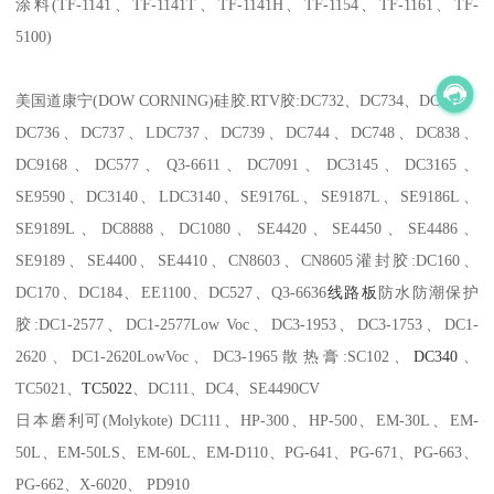
涂料(TF-1141、TF-1141T、TF-1141H、TF-1154、TF-1161、TF-
5100)
美国道康宁(DOW CORNING)硅胶.RTV胶:DC732、DC734、DC735、
DC736、DC737、LDC737、DC739、DC744、DC748、DC838、
DC9168、DC577、Q3-6611、DC7091、DC3145、DC3165、
SE9590、DC3140、LDC3140、SE9176L、SE9187L、SE9186L、
SE9189L、DC8888、DC1080、SE4420、SE4450、SE4486、
SE9189、SE4400、SE4410、CN8603、CN8605灌封胶:DC160、
DC170、DC184、EE1100、DC527、Q3-6636
线路板
防水防潮保护
胶:DC1-2577、DC1-2577Low Voc、DC3-1953、DC3-1753、DC1-
2620、DC1-2620LowVoc、DC3-1965散热膏:SC102、
DC340
、
TC5021、
TC5022
、DC111、DC4、SE4490CV
日本磨利可(Molykote) DC111、HP-300、HP-500、EM-30L、EM-
50L、EM-50LS、EM-60L、EM-D110、PG-641、PG-671、PG-663、
PG-662、X-6020、 PD910