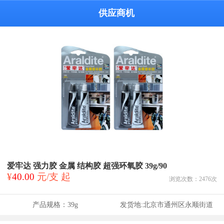
供应商机
爱牢达 强力胶 金属 结构胶 超强环氧胶 39g/90
¥
40.00
元/支 起
浏览次数：
2476
次
产品规格：
39g
发货地:
北京市通州区永顺街道