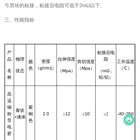
弓滑块的粘接，粘接后电阻可低于
2m
Ω以下。
三、
性能指标
产
粘接后电
品
物理
拉伸强度
阻
密度
颜
剪切强度
工作温度
g/cm
（
）
Mpa
色
3
（
）
（℃）
Mpa
m
名
状态
（
）
（
Ω，
称
铝/铝）
高
温
铜
紫
膏状
2.0
12
10
-40~350
粉
铜
≥
≥
≤2
+
液体
导
色
电
胶