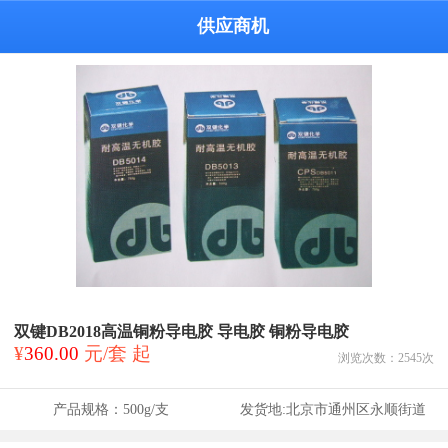
供应商机
双键DB2018高温铜粉导电胶 导电胶 铜粉导电胶
¥
360.00
元/套 起
浏览次数：
2545
次
产品规格：
500g/支
发货地:
北京市通州区永顺街道