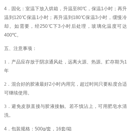
4．
固化：室温下放入烘箱，升温至
80
℃，保温
1
小时；再升
温到
120
℃保温
1
小时；再升温到
180
℃保温
3
小时，缓慢冷
却。如需要，经
250
℃
下
3
小时后处理，玻璃化温度可达
400
℃。
五、
注意事项：
1
．产品应存放于阴凉通风处，远离火源、热源。
贮存期为
1
年
2
．
混合好的胶液最好
2
小时内用完，超过时间只要粘度合适
可继续使用。
3
．
避免皮肤直接与胶液接触
。若不慎沾上，可用肥皂水清
洗。
4
．
包装规格：
500g/
套，
16
套
/
箱