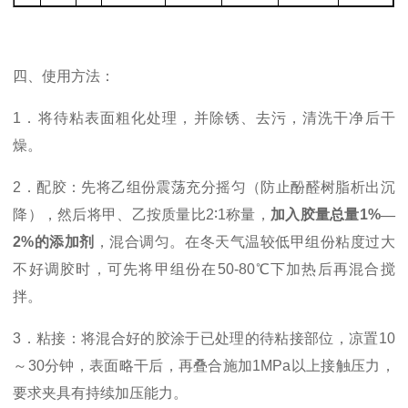
四、
使用方法：
1．
将待粘表面粗化处理，并除锈、去污，清洗干净后干
燥。
2．
配胶：先将乙组份震荡充分摇匀（防止酚醛树脂析出沉
降），然后将甲、乙按质量比
2
∶
1
称量，
加入胶量总量
1%
—
2%
的添加剂
，混合调匀。在冬天气温较低甲组份粘度过大
不好调胶时，可先将甲组份在
50-80
℃下加热后再混合搅
拌。
3．
粘接：将混合好的胶涂于已处理的待粘接部位，凉置
10
～
30
分钟，表面略干后，再叠合施加
1MPa
以上接触压力，
要求夹具有持续加压能力。