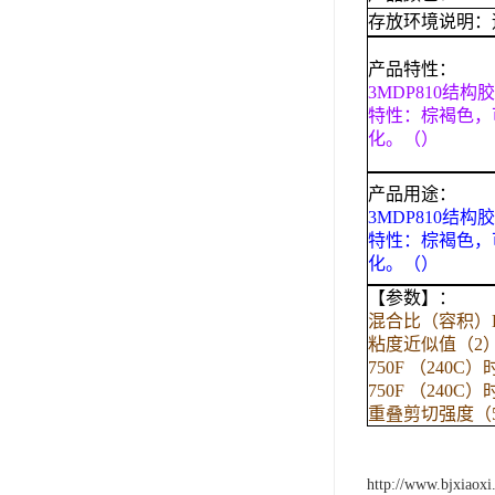
存放环境说明：
可赛新
施敏打硬,superx80
产品特性：
3MDP810结构胶
美国PERMATEX胶粘剂
特性：棕褐色，
化。（）
ergo.厌氧胶
产品用途：
索尼化学
3MDP810结构胶
特性：棕褐色，
日本threebond胶粘剂
化。（）
德国克鲁勃（KLUBE）
【参数】：
混合比（容积）B
双键
粘度近似值（2）75
750F （240
韩国东部化学
750F （240
重叠剪切强度（5
德国Wurth集团Kislin
ergo.丙烯酸结构胶
http://www.bjxiaoxi