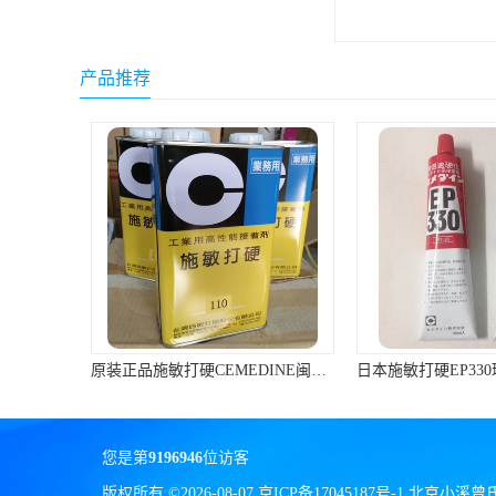
ergo环氧树脂结构胶
德莎tesa
产品推荐
关东化成
Molykote(磨力可)
日本AUTO化工
野川化学
harves哈维斯
3M胶带
原装正品施敏打硬CEMEDINE闽台产110汽车刹车片黄胶/专用胶1KG/罐
美国氰特CTTEC
Sankol(岸本)
您是第
9196946
位访客
乐泰 Loctite
版权所有 ©2026-08-07
京ICP备17045187号-1
北京小溪曾