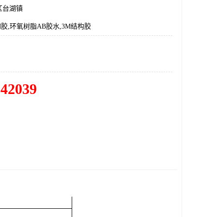
区台湖镇
,3M胶,环氧树脂AB胶水,3M结构胶
342039