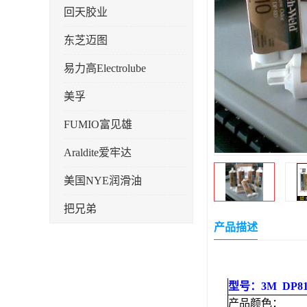
回天胶业
东芝迈图
易力高Electrolube
美孚
FUMIO富见雄
Araldite爱牢达
美国NYE润滑油
把兄弟
产品描述
天山可塞新
鼎恒达
型号：3M DP81
日立化成
产品颜色：