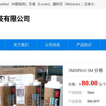
经销美国道康宁（DOW CORNING）硅胶；通用/东芝（GE/Toshiba）3M胶粘剂；乐泰（Loctite)；磨利可（Molykote) ；日本小西（KONISHI）硅胶；施敏打硬,硅胶；信越 产品；关东化成防潮披腹胶 ；三键；索尼；韩国Diabond，等各种电子电机电器进口硅胶产品、硅脂、硅油，经销美国道康宁（DOW CORNING）硅胶等
技有限公司
关于我们
公司动态
产品知识
3MDP810 3M 价格
80.00
价格：￥
元/个
产品规格：
50ml
产品数量：
900.00个