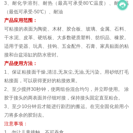
3、耐化学溶剂、耐热（最高可承受80℃温度）、耐低温
（最低可承受-50℃）、耐油
产品应用范围：
可粘接的表面为陶瓷、木材、胶合板、玻璃、金属、石料、
干水泥、皮革、硬纸板、大多数硬质塑料、纺织品、橡胶。
适用于瓷器、玩具、挂钩、五金配件、石膏、家具贴面的粘
接和台盆浴缸的防水密封。
产品使用方法：
1、保证粘接面干燥,清洁,无灰尘,无油,无污染。用砂纸打毛
粘接面，可以获得更好的粘接效果。
2、至少搅拌30秒钟，使两组份混合均匀，并立即使用。 涂
胶于接头的两表面并仔细对接，保持接头固定直至粘合。
3、至少10分钟后才能进行剧烈的搬运。在完全固化前用小
刀将多余的胶刮去。
注意事项：
1、勿让儿童接触，不可吞食。