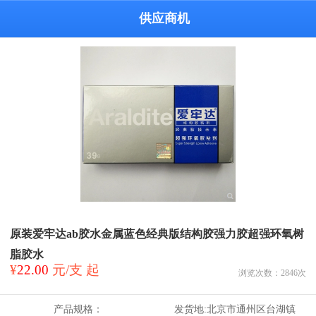
供应商机
原装爱牢达ab胶水金属蓝色经典版结构胶强力胶超强环氧树
脂胶水
¥
22.00
元/支 起
浏览次数：
2846
次
产品规格：
发货地:
北京市通州区台湖镇