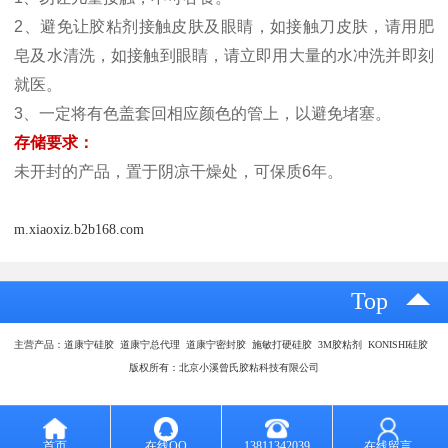
2、避免让胶粘剂接触皮肤及眼睛，如接触刀皮肤，请用肥
皂及水清洗，如接触到眼睛，请立即用大量的水冲洗并即刻
就医。
3、一定将有色盖套回相应颜色的管上，以避免堵塞。
存储要求：
未开封的产品，置于阴凉干燥处，可保质6年。
m.xiaoxiz.b2b168.com
Top
主营产品：道康宁硅胶 道康宁总代理 道康宁密封胶 施敏打硬硅胶 3M胶粘剂 KONISHI硅胶
版权所有：北京小溪曾氏胶粘科技有限公司
首页
在线QQ
13811342039
在线留言