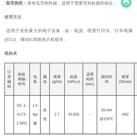
·高导热性：
具有高导热性能，适用于需要导热粘接的场合。
使用方法
·适用于发热量大的电子设备，如：电源、喷墨打印头、行车电脑
(ECU)、驱动IC和散热片粘接等。
规格表
订
制造
适用
货
包
颜
密度
粘度
固化时
硬度
商物
时间
编
装
色
(g/ml)
(mPa.s)
间
(Shore)
料号
(min)
码
DC-1-
1.5
灰
20 min
4173-
kg/
2.7
61300
－
A92
色
@150℃
1.5KG
罐