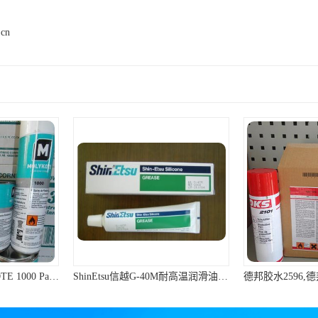
.cn
ShinEtsu信越G-40M耐高温润滑油硅脂油脂
德邦胶水2596,德邦平面密封硅橡胶85G/管 310ml/支
德国OKS21