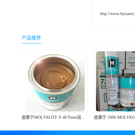
可赛新
http://www.bjxiaoxi
施敏打硬,superx80
美国PERMATEX胶粘剂
产品推荐
ergo.厌氧胶
索尼化学
日本threebond胶粘剂
德国克鲁勃（KLUBE）
双键
韩国东部化学
德国Wurth集团Kislin
道康宁 1000 MOLYKOTE 1000 Paste 螺纹防卡剂 道康宁防卡剂
ergo.丙烯酸结构胶