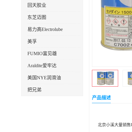
回天胶业
东芝迈图
易力高Electrolube
美孚
FUMIO富见雄
Araldite爱牢达
美国NYE润滑油
把兄弟
产品描述
天山可塞新
鼎恒达
北京小溪大量销售DC
日立化成