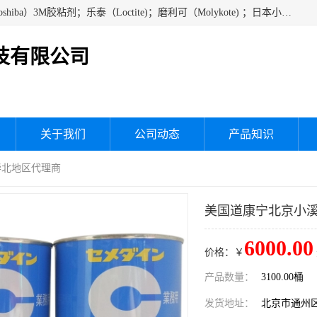
经销美国道康宁（DOW CORNING）硅胶；通用/东芝（GE/Toshiba）3M胶粘剂；乐泰（Loctite)；磨利可（Molykote) ；日本小西（KONISHI）硅胶；施敏打硬,硅胶；信越 产品；关东化成防潮披腹胶 ；三键；索尼；韩国Diabond，等各种电子电机电器进口硅胶产品、硅脂、硅油，经销美国道康宁（DOW CORNING）硅胶等
技有限公司
关于我们
公司动态
产品知识
华北地区代理商
美国道康宁北京小
6000.00
价格：￥
产品数量：
3100.00桶
发货地址：
北京市通州