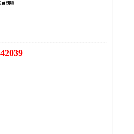
区台湖镇
342039