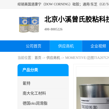
北京小溪曾氏胶粘科
400-8005226
公司首页
供应商机
企业视频
当前位置：
首页
->
供应商机
-> MOMENTIVE/迈图TIA2
产品分类
氰特
南大化工材料
德国oks润滑脂