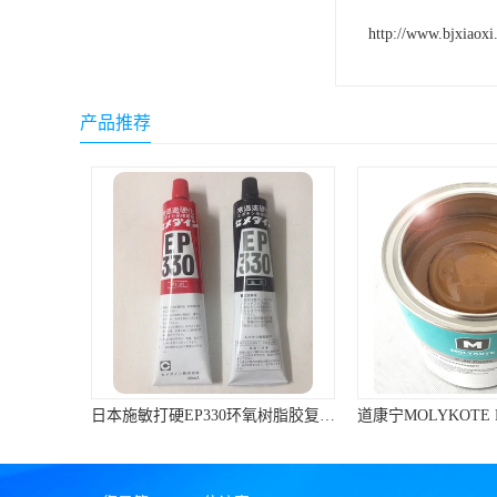
ergo环氧树脂结构胶
http://www.bjxiaoxi
德莎tesa
关东化成
产品推荐
Molykote(磨力可)
日本AUTO化工
野川化学
harves哈维斯
3M胶带
美国氰特CTTEC
日本施敏打硬EP330环氧树脂胶复合材料黏胶玻璃钢粘结320ML/组
Sankol(岸本)
乐泰 Loctite