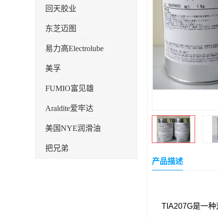
回天胶业
东芝迈图
易力高Electrolube
美孚
FUMIO富见雄
Araldite爱牢达
美国NYE润滑油
把兄弟
产品描述
天山可塞新
鼎恒达
TIA207G是
日立化成