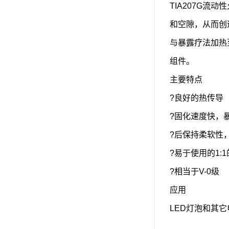
TIA207G流
可赛新
和空隙，从而创造
施敏打硬,superx80
与暴露疗法加热
美国PERMATEX胶粘剂
组件。
ergo.厌氧胶
主要特点
索尼化学
?良好的热传导
日本threebond胶粘剂
?固化速度快，
?后保持柔软性
德国克鲁勃（KLUBE）
?易于使用的1:
双键
?相当于V-0级
韩国东部化学
应用
德国Wurth集团Kislin
LED灯泡和其
ergo.丙烯酸结构胶