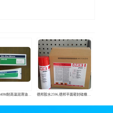
ShinEtsu信越G-40M耐高温润滑油硅脂油脂
德邦胶水2596,德邦平面密封硅橡胶85G/管 310ml/支