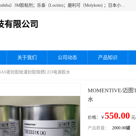
经销美国道康宁（DOW CORNING）硅胶；通用/东芝（GE/Toshiba）3M胶粘剂；乐泰（Loctite)；磨利可（Molykote) ；日本小西（KONISHI）硅胶；施敏打硬,硅胶；信越 产品；关东化成防潮披腹胶 ；三键；索尼；韩国Diabond，等各种电子电机电器进口硅胶产品、硅脂、硅油，经销美国道康宁（DOW CORNING）硅胶等
技有限公司
关于我们
公司动态
产品知识
07GNAS密封胶硅灌封胶阻燃LED电源胶水
MOMENTIVE/迈
水
550.00
价格：￥
元
产品数量：
2000.00罐