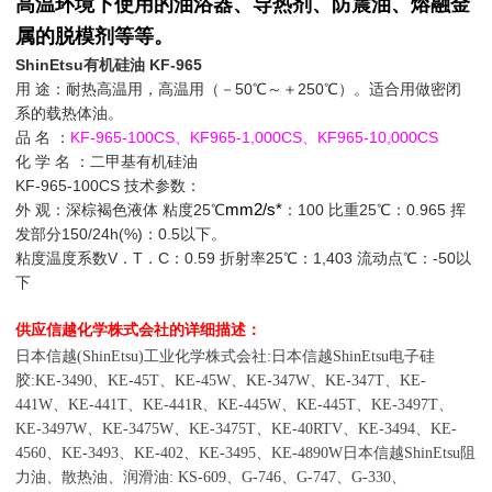
高温环境下使用的油浴器、导热剂、防震油、熔融金
属的脱模剂等等。
ShinEtsu
有机硅油
KF-965
用
途：耐热高温用，高温用（－
50
℃
～＋
250
℃
）。适合用做密闭
系的载热体油。
品
名
：
KF-965-100CS
、
KF965-1,000CS
、
KF965-10,000CS
化
学
名
：二甲基有机硅油
KF-965-100CS
技术参数：
mm2/s*
外
观：深棕褐色液体
粘度
25
℃
：
100
比重
25
℃
：
0.965
挥
发部分
150/24h(%)
：
0.5
以下。
粘度温度系数
V
．
T
．
C
：
0.59
折射率
25
℃
：
1,403
流动点
℃
：
-50
以
下
供应信越化学株式会社的详细描述：
日本信越
工业化学株式会社
日本信越
电子硅
(ShinEtsu)
:
ShinEtsu
胶
、
、
、
、
、
:KE-3490
KE-45T
KE-45W
KE-347W
KE-347T
KE-
、
、
、
、
、
、
441W
KE-441T
KE-441R
KE-445W
KE-445T
KE-3497T
、
、
、
、
、
KE-3497W
KE-3475W
KE-3475T
KE-40RTV
KE-3494
KE-
、
、
、
、
日本信越
阻
4560
KE-3493
KE-402
KE-3495
KE-4890W
ShinEtsu
力油、散热油、润滑油
、
、
、
、
: KS-609
G-746
G-747
G-330