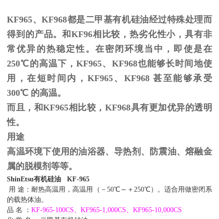
KF965、KF968都是二甲基有机硅油经过特殊处理而
得到的产品。和KF96相比较，热劣化性小，具有非
常优异的热稳定性。在密闭环境当中，即使是在
250℃的高温下，KF965、KF968也能够长时间地使
用，在短时间内，KF965、KF968 甚至能够承受
300℃ 的高温。
而且，和KF965相比较，KF968具有更加优异的透明
性。
用途
高温环境下使用的油浴器、导热剂、防震油、熔融金
属的脱模剂等等。
ShinEtsu
有机硅油
KF-965
用
途：耐热高温用，高温用（－
50
℃
～＋
250
℃
）。适合用做密闭系
的载热体油。
品
名
：
KF-965-100CS
、
KF965-1,000CS
、
KF965-10,000CS