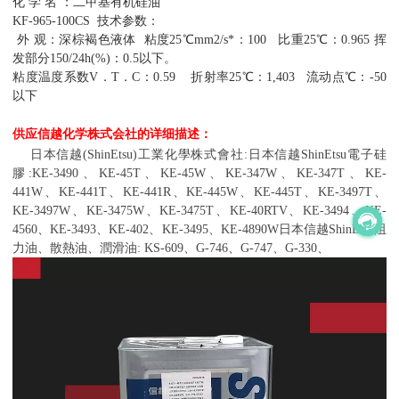
化
学
名
：二甲基有机硅油
KF-965-100CS
技术参数：
外
观：深棕褐色液体
粘度
25
℃
mm2/s*
：
100
比重
25
℃
：
0.965
挥
发部分
150/24h(%)
：
0.5
以下。
粘度温度系数
V
．
T
．
C
：
0.59
折射率
25
℃
：
1,403
流动点
℃
：
-50
以下
供应信越化学株式会社的详细描述：
日本信越
(ShinEtsu)
工業化學株式會社
:
日本信越
ShinEtsu
電子硅
膠
:KE-3490
、
KE-45T
、
KE-45W
、
KE-347W
、
KE-347T
、
KE-
441W
、
KE-441T
、
KE-441R
、
KE-445W
、
KE-445T
、
KE-3497T
、
KE-3497W
、
KE-3475W
、
KE-3475T
、
KE-40RTV
、
KE-3494
、
KE-
4560
、
KE-3493
、
KE-402
、
KE-3495
、
KE-4890W
日本信越
ShinEtsu
阻
力油、散熱油、潤滑油
: KS-609
、
G-746
、
G-747
、
G-330
、