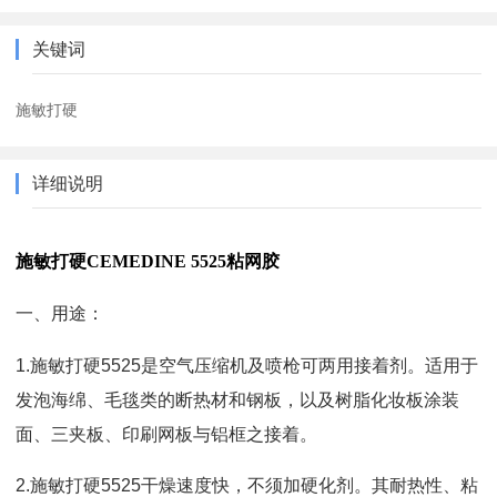
关键词
施敏打硬
详细说明
施敏打硬CEMEDINE 5525粘网胶
一、用途
：
1.
施敏打硬
5525
是空气压缩机及喷枪可两用接着剂。适用于
发泡海绵、毛毯
类的断热材和钢板
，
以及树脂化妆板涂装
面、三夹板、印刷网板与铝框之
接着。
2.
施敏打硬
5525
干燥速度快
，
不须加硬化剂。其耐热性、粘