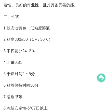
着性、良好的作
业性
，
且其具备完善的能。
二、性状
：
1.
状态淡黄色
（
低粘度溶液
）
2.
粘度
300
±
50
（
CP / 30
℃
）
3.
不挥发分
24
±
2
％
4.
比重
0.81
5.
干燥时间
2 ~ 5
分
6.
粘着保持时间
30
分
7.
溶剂甲苯
8.
冻结安定性
-5
℃
7
日以上