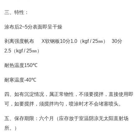
三、特性
：
涂布后
2~5
分表面即呈干燥
剥离强度帆布
X
软钢板
10
分
1.0
（
kgf / 25
㎜
）
30
分
2.5
（
kgf / 25
㎜
）
耐热温度
150
℃
耐寒温度
-40
℃
四、如有沉淀情况
，
属正常物性
，
不须要搅拌
，
直接使用即
可
，
如要搅拌
，
须搅拌均匀
，
喷涂时才不会堵塞喷头。
五、保存期限
：
六个月
（
应存放于室温阴凉无太阳直射场
所。）